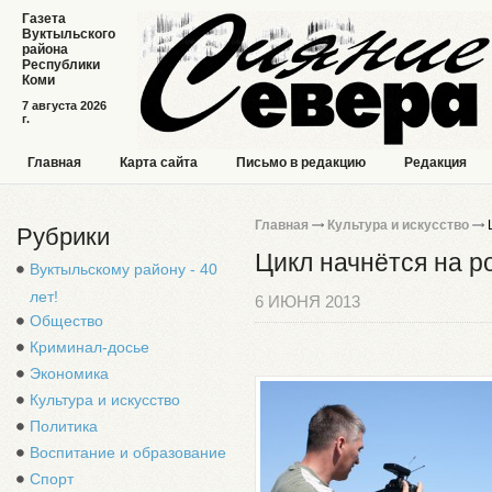
Газета
Вуктыльского
района
Республики
Коми
7 августа 2026
г.
Главная
Карта сайта
Письмо в редакцию
Редакция
Главная
Культура и искусство
Ц
Рубрики
Цикл начнётся на р
Вуктыльскому району - 40
лет!
6 ИЮНЯ 2013
Общество
Криминал-досье
Экономика
Культура и искусство
Политика
Воспитание и образование
Спорт