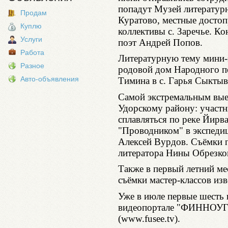
попадут Музей литературн
Продам
Куратово, местные достоп
Куплю
коллективы с. Заречье. Ко
Услуги
поэт Андрей Попов.
Работа
Литературную тему мини-
Разное
родовой дом Народного п
Авто-объявления
Тимина в с. Гарья Сыктыв
Самой экстремальным вые
Удорскому району: участн
сплавляться по реке Йирва
"Проводником" в экспедиц
Алексей Вурдов. Съёмки п
литератора Нины Обрезков
Также в первый летний ме
съёмки мастер-классов из
Уже в июле первые шесть 
видеопортале "ФИННОУГР
(www.fusee.tv).