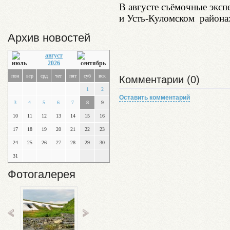
В августе съёмочные экс
и Усть-Куломском район
Архив новостей
август
2026
пон
втр
срд
чет
пят
суб
вск
Комментарии (0)
1
2
Оставить комментарий
3
4
5
6
7
8
9
10
11
12
13
14
15
16
17
18
19
20
21
22
23
24
25
26
27
28
29
30
31
Фотогалерея