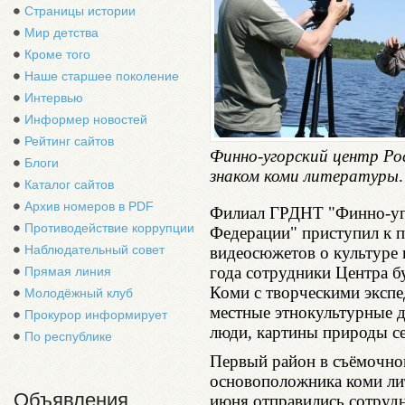
Страницы истории
Мир детства
Кроме того
Наше старшее поколение
Интервью
Информер новостей
Рейтинг сайтов
Финно-угорский центр Ро
Блоги
знаком коми литературы
.
Каталог сайтов
Архив номеров в PDF
Филиал ГРДНТ "Финно-уго
Противодействие коррупции
Федерации" приступил к п
Наблюдательный совет
видеосюжетов о культуре 
года сотрудники Центра б
Прямая линия
Коми с творческими экспе
Молодёжный клуб
местные этнокультурные д
Прокурор информирует
люди, картины природы се
По республике
Первый район в съёмочном
основоположника коми ли
Объявления
июня отправились сотрудн