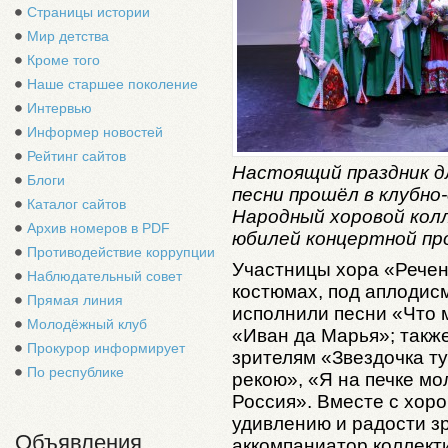
Страницы истории
Мир детства
Кроме того
Наше старшее поколение
Интервью
Информер новостей
Рейтинг сайтов
Настоящий праздник д
Блоги
песни прошёл в клубно
Каталог сайтов
Народный хоровой кол
Архив номеров в PDF
юбилей концертной пр
Противодействие коррупции
Участницы хора «Речен
Наблюдательный совет
костюмах, под аплодис
Прямая линия
исполнили песни «Что 
Молодёжный клуб
«Иван да Марья»; такж
Прокурор информирует
зрителям «Звездочка ту
По республике
рекою», «Я на печке мо
Россия». Вместе с хоро
удивлению и радости зр
Объявления
аккомпаниатор коллект