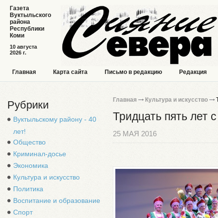
Газета
Вуктыльского
района
Республики
Коми
10 августа
2026 г.
Главная
Карта сайта
Письмо в редакцию
Редакция
Главная
Культура и искусство
Т
Рубрики
Тридцать пять лет с
Вуктыльскому району - 40
лет!
25 МАЯ 2016
Общество
Криминал-досье
Экономика
Культура и искусство
Политика
Воспитание и образование
Спорт