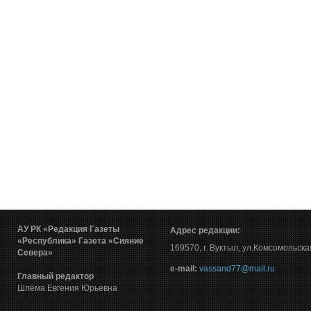
АУ РК «Редакция Газеты
Адрес редакции:
«Республика»
Газета «Сияние
169570, г. Вуктыл, ул.Комсомольска
Севера»
е-mail:
vassand77@mail.ru
Главный редактор
Шлёма Евгения Юрьевна