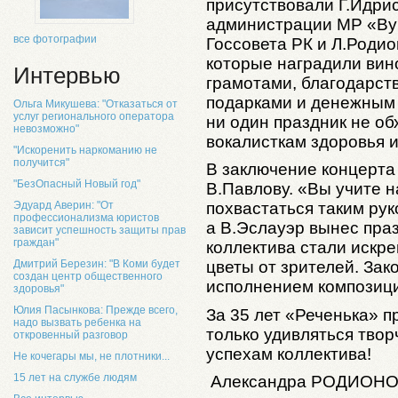
присутствовали Г.Идри
администрации МР «Вук
все фотографии
Госсовета РК и Л.Роди
которые наградили вин
Интервью
грамотами, благодарст
подарками и денежным 
Ольга Микушева: "Отказаться от
услуг регионального оператора
ни один праздник не об
невозможно"
вокалисткам здоровья и
"Искоренить наркоманию не
получится"
В заключение концерта
"БезОпасный Новый год"
В.Павлову. «Вы учите н
Эдуард Аверин: "От
похвастаться таким рук
профессионализма юристов
а В.Эслауэр вынес пра
зависит успешность защиты прав
граждан"
коллектива стали искр
Дмитрий Березин: "В Коми будет
цветы от зрителей. Зак
создан центр общественного
исполнением композици
здоровья"
Юлия Пасынкова: Прежде всего,
За 35 лет «Реченька» 
надо вызвать ребенка на
только удивляться тво
откровенный разговор
успехам коллектива!
Не кочегары мы, не плотники...
15 лет на службе людям
Александра РОДИОН