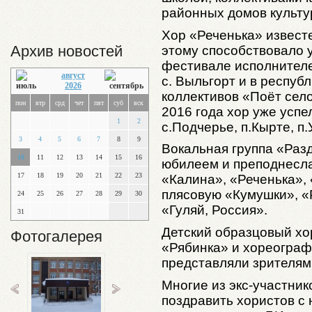
районных домов культу
Хор «Реченька» известе
Архив новостей
этому способствовало 
фестивале исполнителе
август
с. Выльгорт и в респу
2026
коллективов «Поёт село
пон
втр
срд
чет
пят
суб
вск
2016 года хор уже успе
1
2
с.Подчерье, п.Кырте, п.
3
4
5
6
7
8
9
Вокальная группа «Раз
10
11
12
13
14
15
16
юбилеем и преподнесла
17
18
19
20
21
22
23
«Калина», «Реченька», 
плясовую «Кумушки», «Р
24
25
26
27
28
29
30
«Гуляй, Россия».
31
Детский образцовый хо
Фотогалерея
«Рябинка» и хореограф
представляли зрителям
Многие из экс-участник
поздравить хористов с