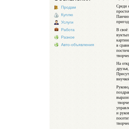
Среди 
Продам
просто
Куплю
Панчин
пригод
Услуги
В своё
Работа
вуктыл
Разное
картин
Авто-объявления
в срав
постич
творчес
На отк
друзья
Присут
внучко
Руково
поздра
вырази
творче
управл
и руко
посети
творче