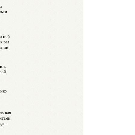
на
ньки
усной
к раз
лении
ии,
вой.
янко
овская
ентами
одов