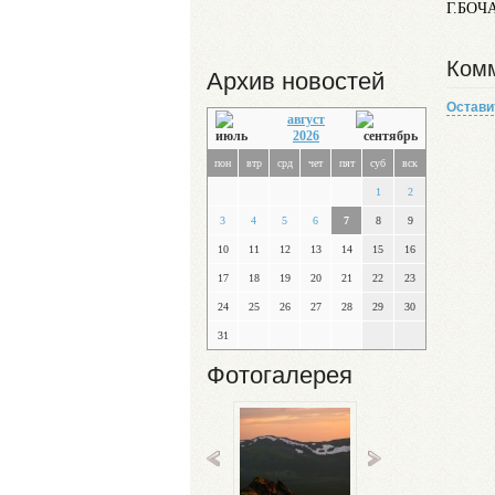
Г.БОЧА
Комм
Архив новостей
Остави
август
2026
пон
втр
срд
чет
пят
суб
вск
1
2
3
4
5
6
7
8
9
10
11
12
13
14
15
16
17
18
19
20
21
22
23
24
25
26
27
28
29
30
31
Фотогалерея