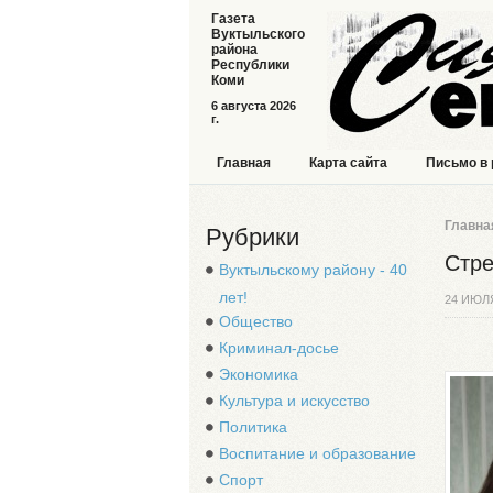
Газета
Вуктыльского
района
Республики
Коми
6 августа 2026
г.
Главная
Карта сайта
Письмо в
Главна
Рубрики
Стре
Вуктыльскому району - 40
лет!
24 ИЮЛ
Общество
Криминал-досье
Экономика
Культура и искусство
Политика
Воспитание и образование
Спорт