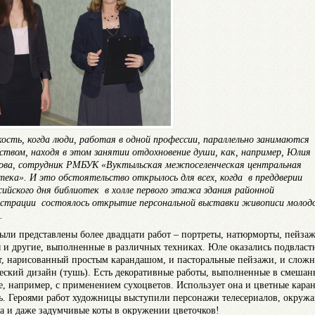
кость, когда люди, работая в одной профессии, параллельно занимаются
ством, находя в этом занятии отдохновение души, как, например, Юлия
ова, сотрудник РМБУК «Вуктыльская межпоселенческая центральная
тека». И это обстоятельство открылось для всех, когда в преддверии
сийского дня библиотек в холле первого этажа здания районной
страции состоялось открытие персональной выставки живописи молод
.
были представлены более двадцати работ – портреты, натюрморты, пейзаж
 и другие, выполненные в различных техниках. Юле оказались подвласт
т, нарисованный простым карандашом, и пасторальные пейзажи, и слож
еский дизайн (тушь). Есть декоративные работы, выполненные в смешан
е, например, с применением сухоцветов. Использует она и цветные кара
ь. Героями работ художницы выступили персонажи телесериалов, окруж
а и даже задумчивые коты в окружении цветочков!