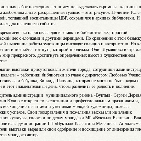
сложных работ последних лет ничем не выделялась скромная картинка 
м альбомном листе, раскрашенная гуашью – этот рисунок 11-летней Юле
ой, тогдашней воспитанницы ЦВР, сохранился в архивах библиотеки. И
ился для нынешнего события.
 время девочка нарисовала для выставки в библиотеке лес, простой
ьский лес с елочками и другими деревцами. По сравнению с этой безыск
кой нынешние работы художницы выглядят солидно и авторитетно. Но ка
нении и познаётся тот путь, который проделала Юлия Лукоянова в стрем
ь мир прекрасного, достигнуть определённых высот в художественном
тве.
рытии выставки присутствовали жители города, сотрудники администрац
, коллеги – работники библиотеки во главе с директором Любовью Уляшо
ствовала и бабушка, Зинаида Панчина, которая не могла не быть рядом с
й в этот знаменательный день, чтобы разделить её радость и волнение.
дитель администрации муниципального района «Вуктыл» Сергей Дерев
вил Юлию с открытием экспозиции и профессиональным праздником и,
в восхищение талантами и умениями молодой художницы, пожелал
ских успехов. Свои поздравления и пожелания высказали начальник
ения культуры, спорта и по делам молодёжи МР «Вуктыл» Екатерина Рак
водитель администрации ГП «Вуктыл» Валентина Мезенцева. Аплодисм
тели выставки выразили свои одобрение и восхищение от лицезрения пл
ства молодого автора.