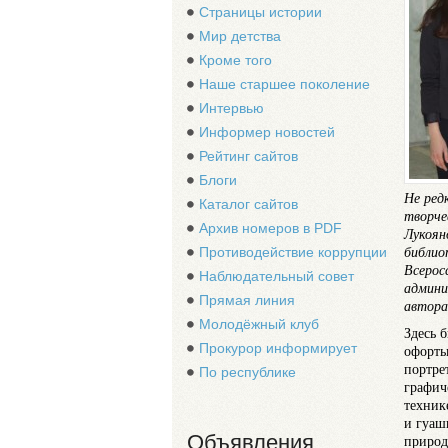
Страницы истории
Мир детства
Кроме того
Наше старшее поколение
Интервью
Информер новостей
Рейтинг сайтов
Блоги
Не ред
Каталог сайтов
творче
Архив номеров в PDF
Лукоян
библио
Противодействие коррупции
Всерос
Наблюдательный совет
админи
Прямая линия
автора
Молодёжный клуб
Здесь 
Прокурор информирует
офорты
портре
По республике
графич
техник
и гуаш
Объявления
природ