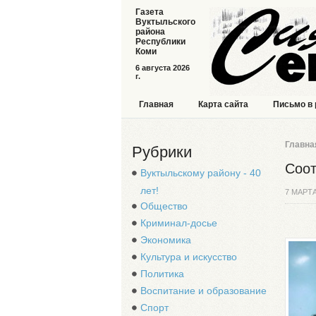
Газета
Вуктыльского
района
Республики
Коми
6 августа 2026
г.
Главная
Карта сайта
Письмо в
Главна
Рубрики
Соот
Вуктыльскому району - 40
лет!
7 МАРТА
Общество
Криминал-досье
Экономика
Культура и искусство
Политика
Воспитание и образование
Спорт