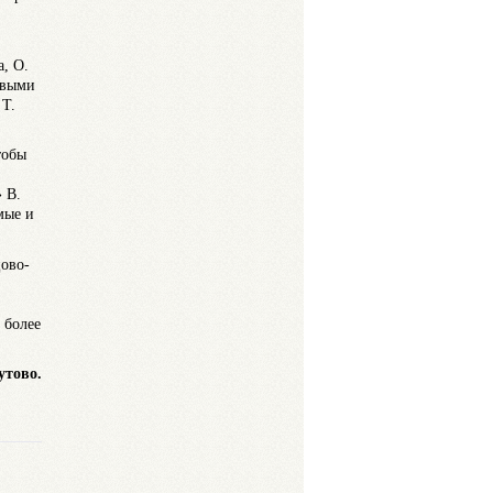
, О.
овыми
 Т.
тобы
 В.
мые и
цово-
 более
утово.