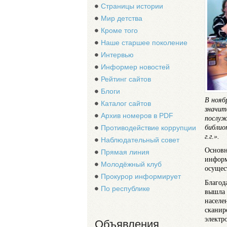
Страницы истории
Мир детства
Кроме того
Наше старшее поколение
Интервью
Информер новостей
Рейтинг сайтов
Блоги
В нояб
Каталог сайтов
значит
Архив номеров в PDF
послуж
библио
Противодействие коррупции
г.г.».
Наблюдательный совет
Основн
Прямая линия
информ
Молодёжный клуб
осущес
Прокурор информирует
Благод
По республике
вышла 
населе
сканир
элект
Объявления