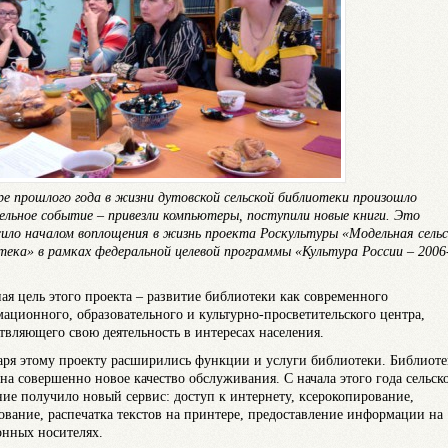
ре прошлого года в жизни дутовской сельской библиотеки произошло
ельное событие – привезли компьютеры, поступили новые книги. Это
ило началом воплощения в жизнь проекта Роскультуры «Модельная сель
тека» в рамках федеральной целевой программы «Культура России – 2006
ая цель этого проекта – развитие библиотеки как современного
ационного, образовательного и культурно-просветительского центра,
твляющего свою деятельность в интересах населения.
аря этому проекту расширились функции и услуги библиотеки. Библиоте
на совершенно новое качество обслуживания. С начала этого года сельск
ние получило новый сервис: доступ к интернету, ксерокопирование,
ование, распечатка текстов на принтере, предоставление информации на
ронных носителях.