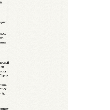
ой
едмет
лась
ыло
ания.
ческой
или
ения
 После
члены
езное
у А.
сширил