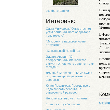
спектр
В янва
все фотографии
новыми
Волода
Интервью
произв
Устино
Ольга Микушева: "Отказаться от
услуг регионального оператора
В февр
невозможно"
читате
"Искоренить наркоманию не
Туташх
получится"
Липато
"БезОпасный Новый год"
любимы
Эдуард Аверин: "От
В поня
профессионализма юристов
показат
зависит успешность защиты прав
граждан"
времен
сохран
Дмитрий Березин: "В Коми будет
качест
создан центр общественного
здоровья"
Юлия Пасынкова: Прежде всего,
надо вызвать ребенка на
откровенный разговор
Комм
Не кочегары мы, не плотники...
Остави
15 лет на службе людям