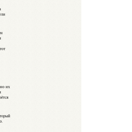
а
ели
Он
я
тот
вно их
я
рётся
оторый
о.