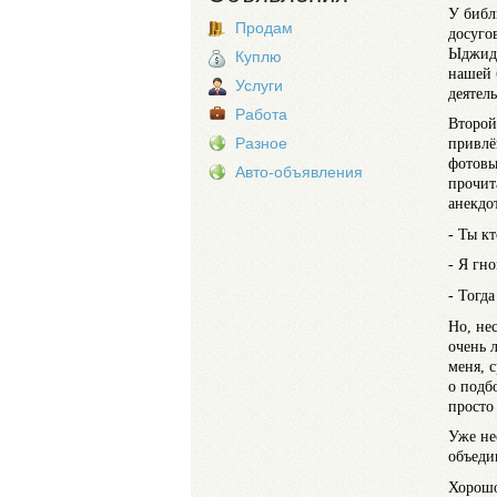
У библ
Продам
досуго
Ыджид 
Куплю
нашей 
Услуги
деятел
Работа
Второй
Разное
привлё
фотовы
Авто-объявления
прочит
анекдо
- Ты кт
- Я гн
- Тогда
Но, не
очень 
меня, 
о подб
просто
Уже не
объеди
Хорошо