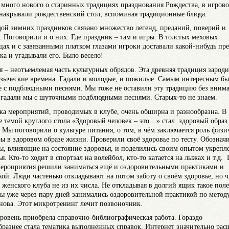
 много нового о старинных традициях празднования Рождества, в игров
накрывали рождественский стол, вспоминая традиционные блюда.
дой зимних праздников связано множество легенд, преданий, поверий и
. Поговорили и о них. Где праздник – там и игры. В толстых меховых
цах и с завязанными платком глазами игроки доставали какой-нибудь пр
ка и угадывали его. Было весело!
я – неотъемлемая часть культурных обрядов. Эта древняя традиция зароди
языческие времена. Гадали и молодые, и пожилые. Самым интересным б
е с подблюдными песнями. Мы тоже не оставили эту традицию без вним
 гадали мы с шуточными подблюдными песнями. Старых-то не знаем.
ка мероприятий, проводимых в клубе, очень обширна и разнообразна. В
е темой круглого стола «Здоровый человек – это…» стал здоровый образ
 Мы поговорили о культуре питания, о том, в чём заключается роль физи
ры в здоровом образе жизни. Проверили своё здоровье по тесту. Обознач
ы, влияющие на состояние здоровья, и поделились своим опытом укрепл
я. Кто-то ходит в спортзал на волейбол, кто-то катается на лыжах и т.д.
мероприятия решили заниматься ещё и оздоровительными практиками и
кой. Люди частенько откладывают на потом заботу о своём здоровье, но 
 женского клуба не из их числа. Не откладывая в долгий ящик такое пол
мы уже через пару дней занимались оздоровительной практикой по метод
ова. Этот микротренинг лечит позвоночник.
ровень приобрела справочно-библиографическая работа. Гораздо
бразнее стала тематика выполненных справок. Интернет значительно ра