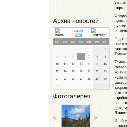
узнали
форме 
С чере
Архив новостей
примет
рукави
из меш
август
2026
Гадани
пон
втр
срд
чет
пят
суб
вск
ещё в 
гадани
1
2
Только
3
4
5
6
7
8
9
Темати
10
11
12
13
14
15
16
феврал
жизни.
17
18
19
20
21
22
23
культу
24
25
26
27
28
29
30
фактор
31
здоровь
этого 
Фотогалерея
аэроби
нашего
дело, 
Левшин
Иной у
разноо