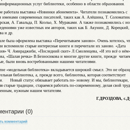
 информационных услуг библиотеки, особенно в области образования.
ре работала выставка «Новинки абонемента». Читатели познакомились с
 именами современных писателей, таких как А. Алёшина, Т. Соломатина
рская, А. Гавальда, П. Коэльо, Х. Мураками. А также познакомились с н
едениями уже известных им авторов, таких как Б. Акунин, Д. Корецкий,
ва и др.
але была оформлена выставка «Перечитываем заново». Очень хотелось, ч
ли вспомнили старые интересные книги и перечитали их заново. «Дата
ия» Ч. Амираджиби, «Последний скит» Л.Смоленцева, «И это всё о нём»
ва, «Шалая речка» В.Безносикова и многие другие книги, прежде читае
е, были вновь востребованными нашими читателями.
тие «модельная библиотека» вкладывается широкий смысл. Это не образ
ельная библиотека, а, прежде всего, библиотека, которая соответствует
и. Новый статус обязывает работать по- новому. И мы, библиотекари,
яя старые традиции, стараемся работать по-современному, делая свой труд
венным, нужным нашим читателям.
Г.ДРОЗДОВА, с.Д
ентарии (0)
ть комментарий