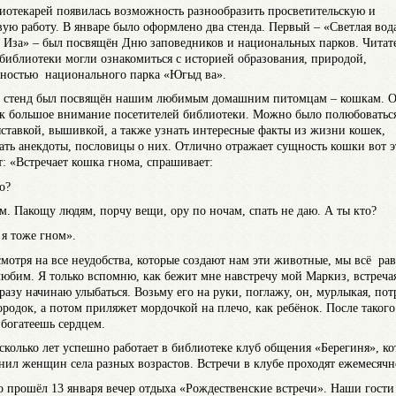
иотекарей появилась возможность разнообразить просветительскую и
вую работу. В январе было оформлено два стенда. Первый – «Светлая вод
Иза» – был посвящён Дню заповедников и национальных парков. Читат
библиотеки могли ознакомиться с историей образования, природой,
ьностью национального парка «Югыд ва».
 стенд был посвящён нашим любимым домашним питомцам – кошкам. 
к большое внимание посетителей библиотеки. Можно было полюбоватьс
ставкой, вышивкой, а также узнать интересные факты из жизни кошек,
ать анекдоты, пословицы о них. Отлично отражает сущность кошки вот э
т: «Встречает кошка гнома, спрашивает:
о?
ом. Пакощу людям, порчу вещи, ору по ночам, спать не даю. А ты кто?
 я тоже гном».
смотря на все неудобства, которые создают нам эти животные, мы всё ра
любим. Я только вспомню, как бежит мне навстречу мой Маркиз, встреча
сразу начинаю улыбаться. Возьму его на руки, поглажу, он, мурлыкая, пот
ородок, а потом приляжет мордочкой на плечо, как ребёнок. После такого
 богатеешь сердцем.
сколько лет успешно работает в библиотеке клуб общения «Берегиня», к
нил женщин села разных возрастов. Встречи в клубе проходят ежемесячн
 прошёл 13 января вечер отдыха «Рождественские встречи». Наши гости