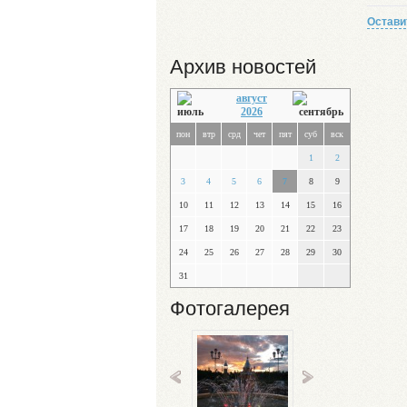
Остави
Архив новостей
август
2026
пон
втр
срд
чет
пят
суб
вск
1
2
3
4
5
6
7
8
9
10
11
12
13
14
15
16
17
18
19
20
21
22
23
24
25
26
27
28
29
30
31
Фотогалерея