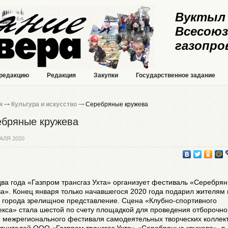
Вуктыл 
Всесоюз
газопро
 редакцию
Редакция
Закупки
Государственное задание
я
Культура и искусство
Серебряные кружева
бряные кружева
АЛЯ 2020
два года «Газпром трансгаз Ухта» организует фестиваль «Серебря
а». Конец января только начавшегося 2020 года подарил жителям 
м города зрелищное представление. Сцена «Клубно-спортивного
кса» стала шестой по счету площадкой для проведения отборочно
I
межрегионального фестиваля самодеятельных творческих коллек