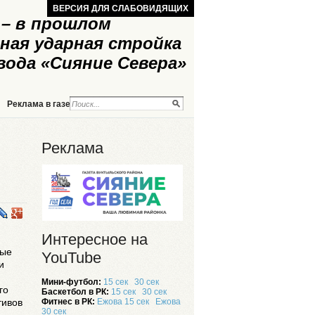
ВЕРСИЯ ДЛЯ СЛАБОВИДЯЩИХ
– в прошлом
ная ударная стройка
вода «Сияние Севера»
Реклама в газете
Реклама на сайте
Реклама
Интересное на
ные
YouTube
и
Мини-футбол:
15 сек
30 сек
го
Баскетбол в РК:
15 сек
30 сек
Фитнес в РК:
Ежова 15 сек
Ежова
тивов
30 сек