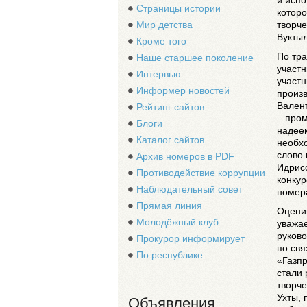
и исп
Страницы истории
котор
Мир детства
творче
Вукты
Кроме того
По тра
Наше старшее поколение
участн
Интервью
участн
Информер новостей
произ
Вален
Рейтинг сайтов
– про
Блоги
надеем
Каталог сайтов
необхо
слово 
Архив номеров в PDF
Идрисо
Противодействие коррупции
конкур
Наблюдательный совет
номер
Прямая линия
Оцени
Молодёжный клуб
уважа
руково
Прокурор информирует
по св
По республике
«Газпр
стали 
творче
Ухты,
Объявления