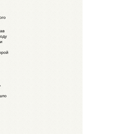
ого
зав
году
ли
орой
ь
ышло