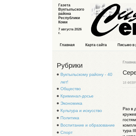
Газета
Вуктыльского
района
Республики
Коми
7 августа 2026
г.
Главная
Карта сайта
Письмо в
Главна
Рубрики
Сере
Вуктыльскому району - 40
лет!
18 ФЕВР
Общество
Криминал-досье
Экономика
Раз в 
Культура и искусство
кружев
Политика
гостя
Воспитание и образование
компле
тура
II
Спорт