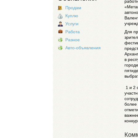
работн
«Мета
Продам
автон
Куплю
Вален
учреж
Услуги
Работа
Для пр
зрител
Разное
фести
Авто-объявления
предс
Арханг
в респ
городе
пятид
выбрат
1 и 2 
участн
сотруд
более 
отмети
важнее
конкур
Комм