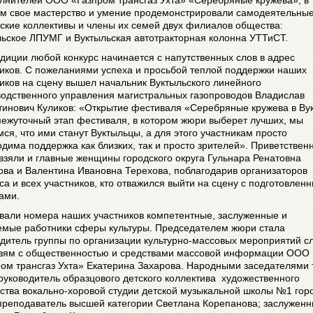
олнителей ООО «Газпром трансгаз Ухта» «Серебряные кружева», в
ом свое мастерство и умение продемонстрировали самодеятельны
ские коллективы и члены их семей двух филиалов общества:
льское ЛПУМГ и Вуктыльская автотракторная колонна УТТиСТ.
диции любой конкурс начинается с напутственных слов в адрес
иков. С пожеланиями успеха и просьбой теплой поддержки наших
иков на сцену вышел начальник Вуктыльского линейного
водственного управления магистральных газопроводов Владислав
тинович Куликов: «Открытие фестиваля «Серебряные кружева в Ву
межуточный этап фестиваля, в котором жюри выберет лучших, мы
ся, что ими станут Вуктыльцы, а для этого участникам просто
дима поддержка как близких, так и просто зрителей». Приветствен
взяли и главные женщины городского округа Гульнара Ренатовна
ва и Валентина Ивановна Терехова, поблагодарив организаторов
са и всех участников, кто отважился выйти на сцену с подготовлен
ами.
вали номера наших участников компетентные, заслуженные и
емые работники сферы культуры. Председателем жюри стала
дитель группы по организации культурно-массовых мероприятий с
язям с общественностью и средствами массовой информации ООО
ом трансгаз Ухта» Екатерина Захарова. Народными заседателями 
руководитель образцового детского коллектива художественного
ства вокально-хоровой студии детской музыкальной школы №1 гор
 преподаватель высшей категории Светлана Корепанова; заслужен