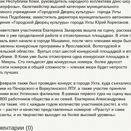
ик Республики Коми, руководитель народного коллектива дэнс-шоу
морфозы», балетмейстер высшей категории муниципального
омного учреждения «Городской Дворец культуры» города Ухты
тина Подобаева; заместитель директора муниципального автономн
дения «Городской Дворец культуры» города Ухты Юрий Корепанов.
иветствия участников Екатерина Захарова вышла на сцену, расска
ям о уже проделанной работе и отсмотренных площадках. В этом 
валь взял начало в городе Мышкино, после чего членами жюри бы
тавлены конкурсные программы в Ярославской, Вологодской и
ельской областях. Вуктыл стал шестой конкурсной площадкой и вт
ублике. В Коми уже была отсмотрена одна конкурсная площадка в
 Микунь. Сто пятьдесят два конкурсных номера, более двухсот
есяти номеров в общей сложности – членам жюри будет непросто
ь лучших.
февраля также был проведен конкурс в городе Ухта, куда съехалис
ики из Печорского и Воркутинского ЛПУ, а также участие приняли
ники всех Ухтинских филиалов. В рамках первого тура на сцену в
800 работников общества и их семей. Екатерина Александровна
ла также, что с каждым годом количество участников растет, а что
 – растет и качество представленных номеров: «Ррастут и сами
санты, и их творчество выходит на более высокий уровень».
ентарии (0)