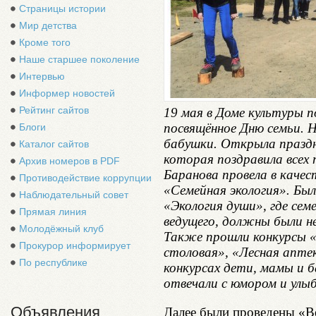
Страницы истории
Мир детства
Кроме того
Наше старшее поколение
Интервью
Информер новостей
Рейтинг сайтов
19 мая в Доме культуры 
посвящённое Дню семьи. 
Блоги
бабушки. Открыла праздн
Каталог сайтов
которая поздравила всех 
Архив номеров в PDF
Баранова провела в качес
Противодействие коррупции
«Семейная экология». Был
Наблюдательный совет
«Экология души», где сем
Прямая линия
ведущего, должны были н
Молодёжный клуб
Также прошли конкурсы «
Прокурор информирует
столовая», «Лесная аптек
По республике
конкурсах дети, мамы и б
отвечали с юмором и улы
Объявления
Далее были проведены «Ве