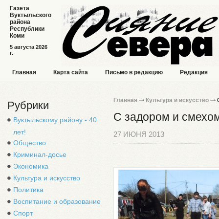
Газета
Вуктыльского
района
Республики
Коми
5 августа 2026
г.
Главная
Карта сайта
Письмо в редакцию
Редакция
Главная
Культура и искусство
С
Рубрики
С задором и смехо
Вуктыльскому району - 40
лет!
27 ИЮНЯ 2013
Общество
Криминал-досье
Экономика
Культура и искусство
Политика
Воспитание и образование
Спорт