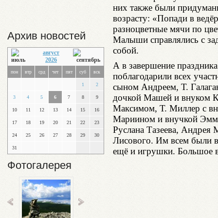
них также были придуман
возрасту: «Попади в ведё
разноцветные мячи по цве
Архив новостей
Малыши справлялись с за
собой.
август
2026
А в завершение праздник
пон
втр
срд
чет
пят
суб
вск
поблагодарили всех участ
1
2
сыном Андреем, Т. Галага
дочкой Машей и внуком Ко
3
4
5
6
7
8
9
Максимом, Т. Миллер с в
10
11
12
13
14
15
16
Мариином и внучкой Эмм
17
18
19
20
21
22
23
Руслана Тазеева, Андрея М
24
25
26
27
28
29
30
Лисового. Им всем были 
31
ещё и игрушки. Большое в
Фотогалерея