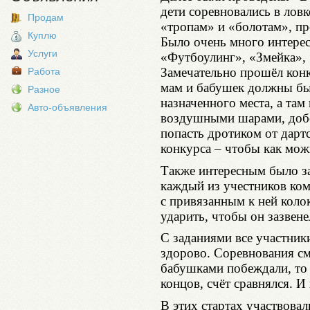
дети соревновались в ловк
Продам
«тропам» и «болотам», пр
Куплю
Было очень много интерес
Услуги
«Футбоулинг», «Змейка», 
Замечательно прошёл конк
Работа
мам и бабушек должны бы
Разное
назначенного места, а там
Авто-объявления
воздушными шарами, добе
попасть дротиком от дартс
конкурса – чтобы как мо
Также интересным было за
каждый из учестников ко
с привязанным к ней коло
ударить, чтобы он зазвене
С заданиями все участник
здорово. Соревнования см
бабушками побеждали, то 
концов, счёт сравнялся. И
В этих стартах участвова