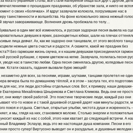
за богато убранные столы, все стали наперебой общаться друг с другом, дел
впечатлениями о прошедших праздниках, об убранстве зала, и никто не всп
момент о своих «болячках». И вдруг зазвучали колокола, погрузившие нас в
еру таинственности и волшебства. На фоне колокольного звона нежный голо
й звучал завораживающе. Волнения дрожь пробежала по телу…
буквально в один миг всё изменилось, и русская задорная песня вывела на сц
аровательных девушек в ярких, разноцветных юбках, шали на плечах оттенял
асивые лица девчат. Ах, как же задорно они танцевали, от этого весёлого танц
сцвели нежные цвета счастья и радости. А скажите, какой же праздник без
ста?! Без гармошки жизнь скучна, и к нашим девушкам присоединился гармон
ой русской рубашке, с ярким цветком на кепке. Зазвучала, полилась песня рус
, уводя нас в таинство любви. Одна песня сменялась другою, колядовые песн
ми. Кстати сказать, гадания вызвали бурю эмоций!
, незаметно для всех, за песнями, играми, шутками, танцами пролетел не один
ра вечера была по-домашнему тёплой, и в этом – заслуга тех, кто подготови
к для нас, эти люди достойны отдельных слов. Вот, к примеру, наши девушки-
е Екатерина Михайловна Шнырикова и Светлана Климова. Ведь они не прост
т, они живут своей работой. Это поистине творческие люди, каждый раз они
вают что-то новое и с такой душевной отдачей дарят нам минуты радости, 
го покоя и отдыха. Светлые, открытые улыбки, чистота души и искренность –
няет, и мы, глядя на них, становимся моложе. Столько энергии и положитель
уносит каждый из нас с собой, этого нам хватает до следующей встречи. А н
нный Владимир Эслауэр, ведь это же настоящая душа компании. Песни в его
ении просто супер! Виртуозно выводит он и разудалые, и душевные мелодии 