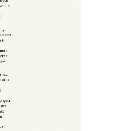
иться
оминал
с
ену
и и без
а в
ист в
ская,
и –
 час.
л этот
о
минуты
 всё
ных
аш
на