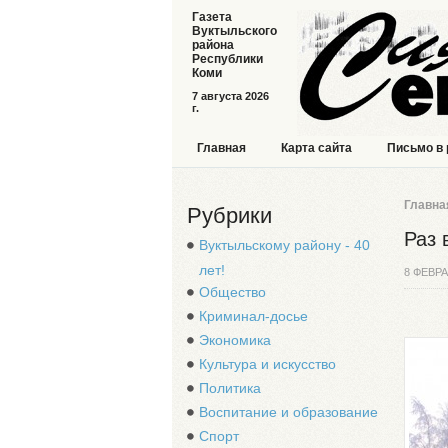
Газета
Вуктыльского
района
Республики
Коми
7 августа 2026
г.
Главная
Карта сайта
Письмо в
Главна
Рубрики
Раз 
Вуктыльскому району - 40
лет!
8 ФЕВРА
Общество
Криминал-досье
Экономика
Культура и искусство
Политика
Воспитание и образование
Спорт