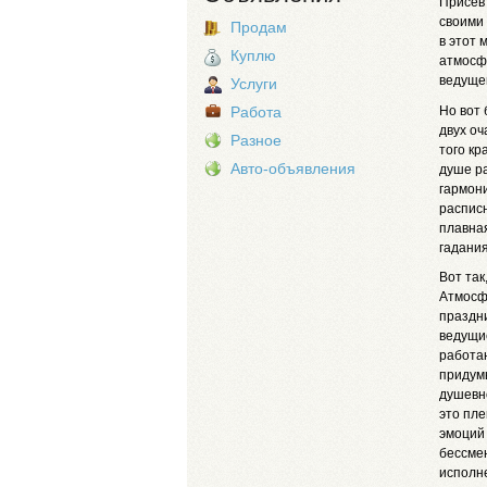
Присев 
своими 
Продам
в этот 
Куплю
атмосф
ведуще
Услуги
Но вот 
Работа
двух оч
Разное
того кр
Авто-объявления
душе ра
гармони
расписн
плавная
гадания
Вот так
Атмосфе
праздни
ведущи
работаю
придумы
душевно
это пле
эмоций 
бессме
исполн