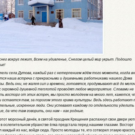
снег вокруг лежит, Всем на удивленье, Снегом целый мир укрыт. Подошло
ье!
тели села Дутова, каждый раз с нетерпением ждём того момента, когда вн
тся наша встреча с прекрасными и душевными работниками нашего Дома
ы. Ведь они, не жалея сил и времени, готовятся, продумывают всё до мелоч
с огромной душевной теплотой проводят любое мероприятие. Словами не
ть восторг от этих встреч, мы просто молодеем на много лет, кажется, ч
и остаются там, за порогом этого храма культуры. Ведь здесь работают 
тельные, искренние люди. Они успевают каждому по отдельности уделить
е, да что там говорить, они нам – как родные.
 этот морозный денёк, в святой праздник Крещения распахнул свои двери ую
е в ослепительном убранстве ёлка предстала перед нашими глазами. Восторг
 каждый из нас, войдя сюда. Просто молодцы те, кто сотворил этакую красоту