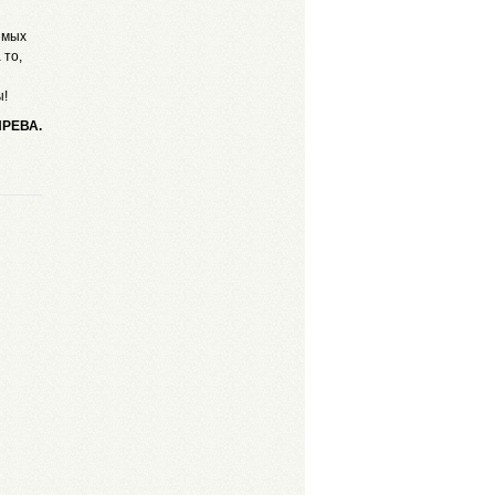
имых
 то,
ы!
ПРЕВА.