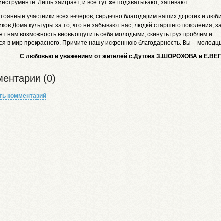
нструменте. Лишь заиграет, и все тут же подхватывают, запевают.
стоянные участники всех вечеров, сердечно благодарим наших дорогих и люб
ков Дома культуры за то, что не забывают нас, людей старшего поколения, за
ят нам возможность вновь ощутить себя молодыми, скинуть груз проблем и
ся в мир прекрасного. Примите нашу искреннюю благодарность. Вы – молодц
С любовью и уважением от жителей с.Дутова З.ШОРОХОВА и Е.ВЕ
ентарии (0)
ть комментарий