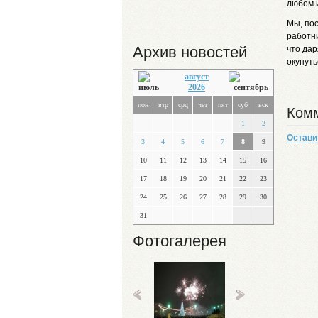
любом и
Мы, по
работни
Архив новостей
что дар
окунуть
август
2026
пон
втр
срд
чет
пят
суб
вск
Комм
1
2
Остави
3
4
5
6
7
8
9
10
11
12
13
14
15
16
17
18
19
20
21
22
23
24
25
26
27
28
29
30
31
Фотогалерея