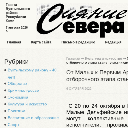
Газета
Вуктыльского
района
Республики
Коми
7 августа 2026
г.
Главная
Карта сайта
Письмо в редакцию
Редакция
Главная
Культура и искусство
О
Рубрики
отборочного этапа станут участника
Вуктыльскому району - 40
От Малых к Первым Ар
лет!
отборочного этапа ста
Общество
6 ОКТЯБРЯ 2022
Криминал-досье
Экономика
Культура и искусство
С 20 по 24 октября в 
Политика
Малые Дельфийские иг
могут коллективные
Воспитание и образование
исполнители, прож
Спорт