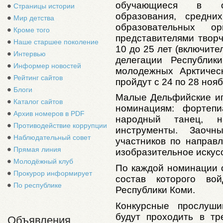
обучающиеся в орг
Страницы истории
образования, средн
Мир детства
образовательных о
Кроме того
представителями творч
Наше старшее поколение
10 до 25 лет (включите
Интервью
делегации Республи
Информер новостей
молодежных Арктичес
Рейтинг сайтов
пройдут с 24 по 28 нояб
Блоги
Малые Дельфийские иг
Каталог сайтов
номинациям: фортепи
Архив номеров в PDF
народный танец, 
Противодействие коррупции
инструменты. Заоч
Наблюдательный совет
участников по направ
Прямая линия
изобразительное искус
Молодёжный клуб
По каждой номинации 
Прокурор информирует
состав которого во
По республике
Республики Коми.
Конкурсные прослуш
будут проходить в тр
Объявления