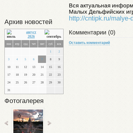
Вся актуальная информ
Малых Дельфийских иг
http://cntipk.ru/malye-d
Архив новостей
Комментарии (0)
август
2026
Оставить комментарий
пон
втр
срд
чет
пят
суб
вск
1
2
3
4
5
6
7
8
9
10
11
12
13
14
15
16
17
18
19
20
21
22
23
24
25
26
27
28
29
30
31
Фотогалерея