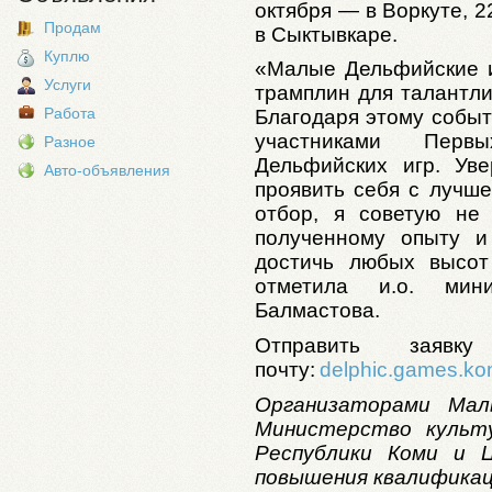
октября ― в Воркуте, 2
Продам
в Сыктывкаре.
Куплю
«Малые Дельфийские и
Услуги
трамплин для талантл
Работа
Благодаря этому событ
участниками Перв
Разное
Дельфийских игр. Уве
Авто-объявления
проявить себя с лучше
отбор, я советую не 
полученному опыту и
достичь любых высот
отметила и.о. мин
Балмастова.
Отправить заявк
почту:
delphic.games.kom
Организаторами Мал
Министерство культу
Республики Коми и 
повышения квалификац