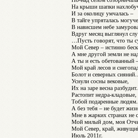
На крыши шапки нахлобу
И за околицу умчалась –
В тайге упряталась могу
В нависшем небе замурова
Вдруг месяц выглянул с
…Пусть говорят, что ты 
Мой Север – истинно беск
А мне другой земли не на
А ты и есть обетованный 
Мой край лесов и снегопа
Болот и северных сияний
Уснули сосны вековые,
Их на заре весна разбудит.
Растопит недра-кладовые,
Тобой подаренные людям.
А без тебя – не будет жиз
Мне в жарких странах не 
Мой милый дом, моя От
Мой Север, край, живущи
Июль 2011г.