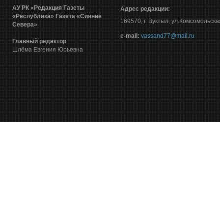
АУ РК «Редакция Газеты
Адрес редакции:
«Республика»
Газета «Сияние
169570, г. Вуктыл, ул.Комсомольска
Севера»
е-mail:
vassand77@mail.ru
Главный редактор
Шлёма Евгения Юрьевна