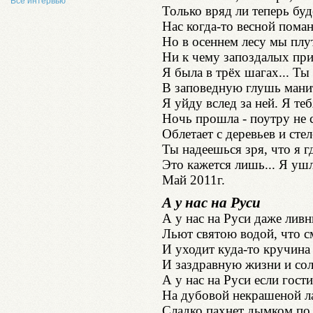
Все интервью
Только вряд ли теперь буд
Нас когда-то весной поман
Но в осеннем лесу мы плут
Ни к чему запоздалых пр
Я была в трёх шагах... Ты
В заповедную глушь манит 
Я уйду вслед за ней. Я те
Ночь прошла - поутру не 
Облетает с деревьев и стел
Ты надеешься зря, что я г
Это кажется лишь... Я ушла
Май 2011г.
А у нас на Руси
А у нас на Руси даже ливн
Льют святою водой, что с
И уходит куда-то кручина
И заздравную жизни и сол
А у нас на Руси если гост
На дубовой некрашеной л
Сладко пахнет дымком по 