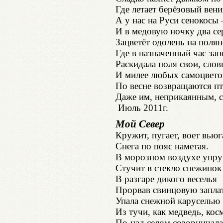
Где летает берёзовый вени
А у нас на Руси сенокосы 
И в медовую ночку два се
Зацветёт одолень на полян
Где в назначенный час за
Раскидала поля свои, сло
И милее любых самоцветов
По весне возвращаются пт
Даже им, неприкаянным, с
Июль 2011г.
Мой Север
Кружит, пугает, воет вьюг
Снега по пояс наметая.
В морозном воздухе упру
Стучит в стекло снежинок 
В разгаре дикого веселья
Прорвав свинцовую заплат
Упала снежной каруселью
Из тучи, как медведь, кос
По-над селом созорничала