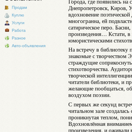
Города, где появились на 
Днепропетровск, Киров, У
Продам
вдохновение поэтической 
Куплю
многогранна, ей подвластн
Услуги
сатирическое перо. Басни,
Работа
произведения… Кстати, в 
Разное
юмористическими стихот
Авто-объявления
На встречу в библиотеку 
знакомые с творчеством 
страждущие соприкоснуть
стихотворчества. Аудитор
творческой интеллигенции
читатели библиотеки, и п
желающие пообщаться, об
воздухом поэзии.
С первых же секунд встреч
читальном зале создалась
проникнутая теплом, пони
Вдохновлённая вниманием,
произведения, и оживали 