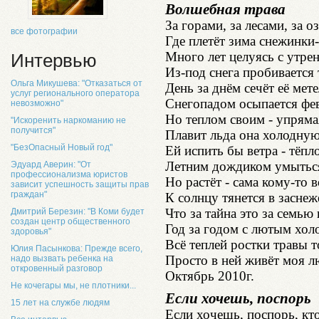
Волшебная трава
За горами, за лесами, за о
все фотографии
Где плетёт зима снежинки
Много лет целуясь с утре
Интервью
Из-под снега пробивается 
Ольга Микушева: "Отказаться от
День за днём сечёт её мет
услуг регионального оператора
Снегопадом осыпается фев
невозможно"
Но теплом своим - упряма
"Искоренить наркоманию не
получится"
Плавит льда она холодную
"БезОпасный Новый год"
Ей испить бы ветра - тёпло
Летним дождиком умыться
Эдуард Аверин: "От
профессионализма юристов
Но растёт - сама кому-то в
зависит успешность защиты прав
граждан"
К солнцу тянется в засне
Что за тайна это за семью 
Дмитрий Березин: "В Коми будет
создан центр общественного
Год за годом с лютым хол
здоровья"
Всё теплей ростки травы т
Юлия Пасынкова: Прежде всего,
Просто в ней живёт моя л
надо вызвать ребенка на
откровенный разговор
Октябрь 2010г.
Не кочегары мы, не плотники...
Если хочешь, поспорь
15 лет на службе людям
Если хочешь, поспорь, кто 