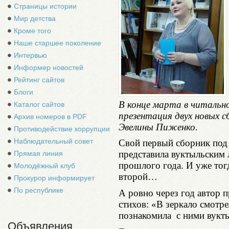
Страницы истории
Мир детства
Кроме того
Наше старшее поколение
Интервью
Информер новостей
Рейтинг сайтов
Блоги
В конце марта в читальн
Каталог сайтов
презентация двух новых с
Архив номеров в PDF
Эвелины Пиженко.
Противодействие коррупции
Наблюдательный совет
Свой первый сборник под
представила вуктыльским 
Прямая линия
прошлого года. И уже тогд
Молодёжный клуб
второй…
Прокурор информирует
По республике
А ровно через год автор п
стихов: «В зеркало смотре
познакомила с ними вукт
Объявления