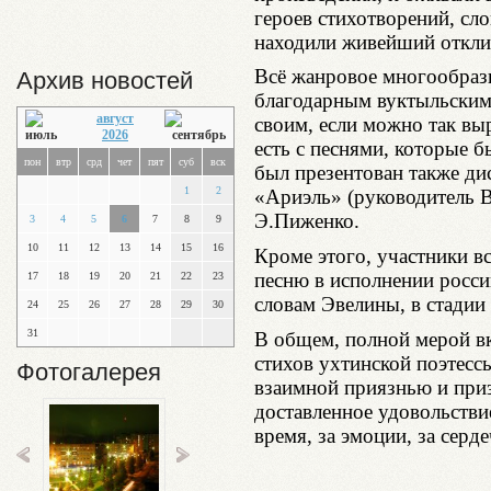
героев стихотворений, сло
находили живейший откл
Всё жанровое многообрази
Архив новостей
благодарным вуктыльским 
август
своим, если можно так вы
2026
есть с песнями, которые б
пон
втр
срд
чет
пят
суб
вск
был презентован также ди
1
2
«Ариэль» (руководитель 
Э.Пиженко.
3
4
5
6
7
8
9
10
11
12
13
14
15
16
Кроме этого, участники вс
песню в исполнении росси
17
18
19
20
21
22
23
словам Эвелины, в стадии 
24
25
26
27
28
29
30
31
В общем, полной мерой в
стихов ухтинской поэтесс
Фотогалерея
взаимной приязнью и приз
доставленное удовольствие
время, за эмоции, за сер