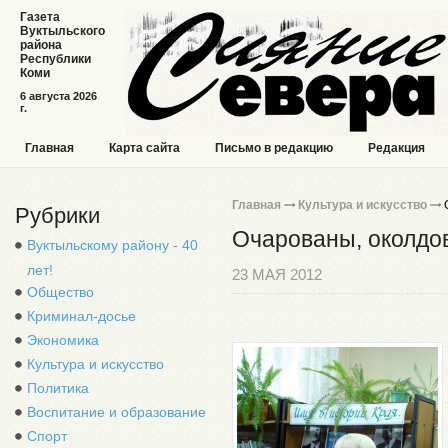
Газета
Вуктыльского
района
Республики
Коми
6 августа 2026
г.
Главная
Карта сайта
Письмо в редакцию
Редакция
Главная
Культура и искусство
О
Рубрики
Очарованы, околдо
Вуктыльскому району - 40
лет!
23 МАЯ 2012
Общество
Криминал-досье
Экономика
Культура и искусство
Политика
Воспитание и образование
Спорт