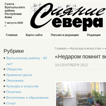
Газета
Вуктыльского
района
Республики
Коми
7 августа 2026
г.
Главная
Карта сайта
Письмо в редакцию
Редакция
Главная
Культура и искусство
«
Рубрики
«Недаром помнит в
Вуктыльскому району - 40
лет!
19 СЕНТЯБРЯ 2012
Общество
Криминал-досье
Экономика
Культура и искусство
Политика
Воспитание и образование
Спорт