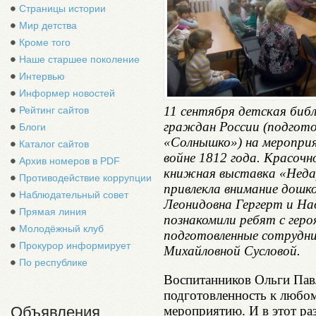
Страницы истории
Мир детства
Кроме того
Наше старшее поколение
Интервью
Информер новостей
11 сентября детская биб
Рейтинг сайтов
граждан России (подгото
Блоги
«Солнышко») на меропри
Каталог сайтов
войне 1812 года. Красоч
Архив номеров в PDF
книжная выставка «Неда
Противодействие коррупции
привлекла внимание дошко
Наблюдательный совет
Леонидовна Гергерт и Н
Прямая линия
познакомили ребят с геро
Молодёжный клуб
подготовленные сотрудн
Прокурор информирует
Михайловной Сусловой.
По республике
Воспитанников Ольги Пав
подготовленность к любо
мероприятию. И в этот ра
Объявления