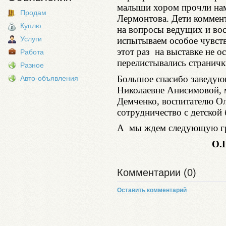
малыши хором прочли на
Продам
Лермонтова. Дети коммент
Куплю
на вопросы ведущих и вос
Услуги
испытываем особое чувство
этот раз на выставке не о
Работа
перелистывались странич
Разное
Большое спасибо заведую
Авто-объявления
Николаевне Анисимовой, 
Демченко, воспитателю Ол
сотрудничество с детской
А мы ждем следующую 
О.
Комментарии (0)
Оставить комментарий