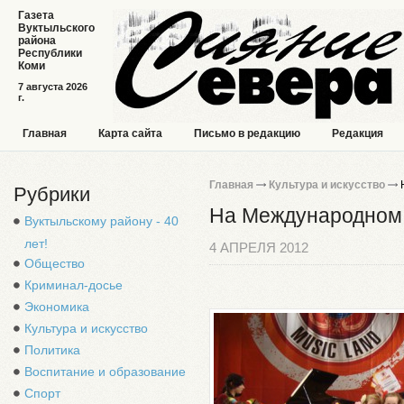
Газета
Вуктыльского
района
Республики
Коми
7 августа 2026
г.
Главная
Карта сайта
Письмо в редакцию
Редакция
Главная
Культура и искусство
Н
Рубрики
На Международном 
Вуктыльскому району - 40
лет!
4 АПРЕЛЯ 2012
Общество
Криминал-досье
Экономика
Культура и искусство
Политика
Воспитание и образование
Спорт