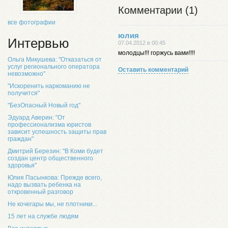
Комментарии (1)
все фотографии
юлия
Интервью
07.04.2012 в 00:45
молодцы!!! горжусь вами!!!!
Ольга Микушева: "Отказаться от
услуг регионального оператора
Оставить комментарий
невозможно"
"Искоренить наркоманию не
получится"
"БезОпасный Новый год"
Эдуард Аверин: "От
профессионализма юристов
зависит успешность защиты прав
граждан"
Дмитрий Березин: "В Коми будет
создан центр общественного
здоровья"
Юлия Пасынкова: Прежде всего,
надо вызвать ребенка на
откровенный разговор
Не кочегары мы, не плотники...
15 лет на службе людям