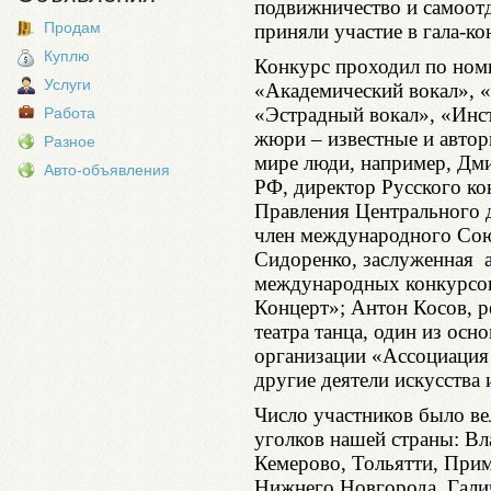
подвижничество и самоотд
Продам
приняли участие в гала-ко
Куплю
Конкурс проходил по номи
Услуги
«Академический вокал», 
«Эстрадный вокал», «Инст
Работа
жюри – известные и автор
Разное
мире люди, например, Дми
Авто-объявления
РФ, директор Русского ко
Правления Центрального д
член международного Сою
Сидоренко, заслуженная а
международных конкурсов
Концерт»; Антон Косов, р
театра танца, один из ос
организации «Ассоциация 
другие деятели искусства 
Число участников было ве
уголков нашей страны: Вл
Кемерово, Тольятти, Прим
Нижнего Новгорода, Галич