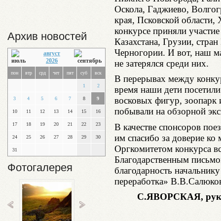
Оскола, Гаджиево, Волгог
края, Псковской области
конкурсе приняли участие
Архив новостей
Казахстана, Грузии, стра
Черногории. И вот, наш 
август
2026
не затерялся среди них.
пон
втр
срд
чет
пят
суб
вск
В перерывах между конку
1
2
время наши дети посетил
восковых фигур, зоопарк 
3
4
5
6
7
8
9
побывали на обзорной экс
10
11
12
13
14
15
16
17
18
19
20
21
22
23
В качестве спонсоров пое
им спасибо за доверие ко 
24
25
26
27
28
29
30
Оргкомитетом конкурса в
31
Благодарственным письмо
Фотогалерея
благодарность начальни
переработка» В.В.Салюков
С.ЯВОРСКАЯ,
рук