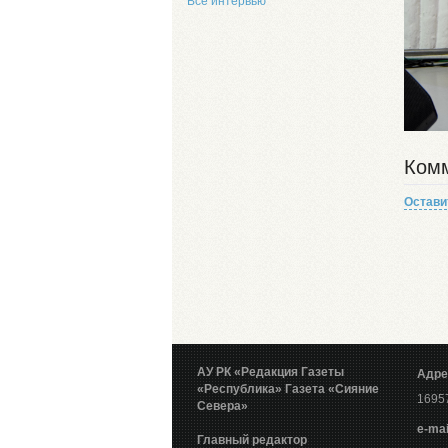
Все интервью
Комм
Остави
АУ РК «Редакция Газеты
Адре
«Республика»
Газета «Сияние
16957
Севера»
е-mai
Главный редактор