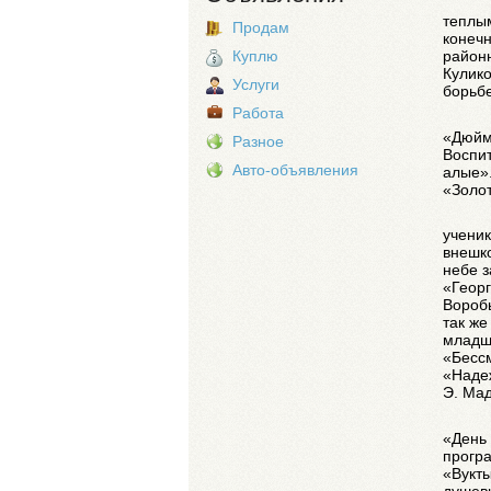
теплы
Продам
конечн
Куплю
районн
Кулико
Услуги
борьб
Работа
«Дюйм
Разное
Воспит
Авто-объявления
алые».
«Золот
ученик
внешк
небе з
«Георг
Воробь
так же
младш
«Бессм
«Надеж
Э. Ма
«День
прогр
«Вукты
душевн