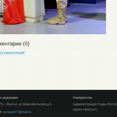
ентарии (0)
ть комментарий
с редакции:
Учредители:
0, г. Вуктыл, ул.Комсомольская,д.5
Администрация Главы Респу
округа «Вуктыл»
l:
vassand77@mail.ru