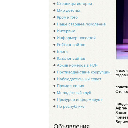
Страницы истории
Мир детства
Кроме того
Наше старшее поколение
Интервью
Информер новостей
Рейтинг сайтов
Блоги
Каталог сайтов
Архив номеров в PDF
и вое
Противодействие коррупции
годов
Наблюдательный совет
Прямая линия
почет
Отечес
Молодёжный клуб
Прокурор информирует
предсе
По республике
Афгани
Знаме
привет
Борис
Объявления