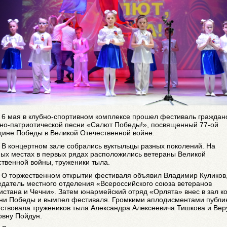
6 мая в клубно-спортивном комплексе прошел фестиваль граждан
нно-патриотической песни «Салют Победы!», посвященный 77-ой
щине Победы в Великой Отечественной войне.
В концертном зале собрались вуктыльцы разных поколений. На
ных местах в первых рядах расположились ветераны Великой
твенной войны, труженики тыла.
О торжественном открытии фестиваля объявил Владимир Куликов
датель местного отделения «Всероссийского союза ветеранов
стана и Чечни». Затем юнармейский отряд «Орлята» внес в зал к
ни Победы и вымпел фестиваля. Громкими аплодисментами публи
ствовала тружеников тыла Александра Алексеевича Тишкова и Вер
овну Пойдун.