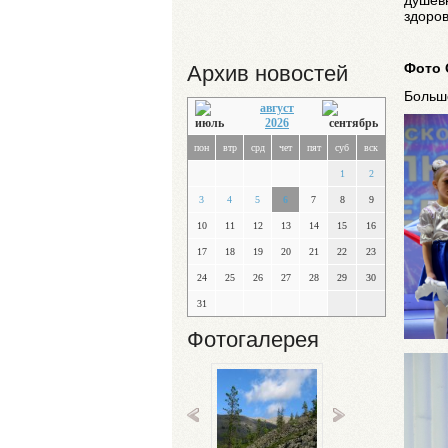
здоров
Фото 
Архив новостей
Больш
август
2026
пон
втр
срд
чет
пят
суб
вск
1
2
3
4
5
6
7
8
9
10
11
12
13
14
15
16
17
18
19
20
21
22
23
24
25
26
27
28
29
30
31
Фотогалерея