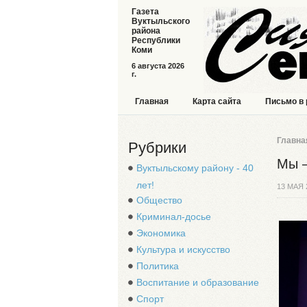
Газета
Вуктыльского
района
Республики
Коми
6 августа 2026
г.
Главная
Карта сайта
Письмо в
Главна
Рубрики
Мы –
Вуктыльскому району - 40
лет!
13 МАЯ 
Общество
Криминал-досье
Экономика
Культура и искусство
Политика
Воспитание и образование
Спорт