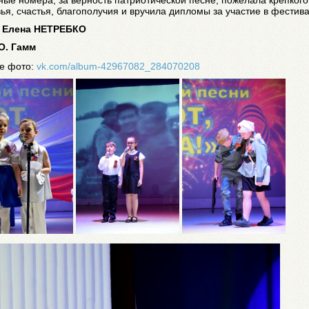
ья, счастья, благополучия и вручила дипломы за участие в фестива
Елена НЕТРЕБКО
О. Гамм
е фото:
vk.com/album-42967082_284070208