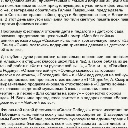
С поздравлениями, приветствиями и самыми искренними, душевн
ми пожеланиями ко всем присутствующим, к участникам фестиваля
о же, к ветеранам обратились Галина Гаврюшина, председатель
ого Совета ветеранов войны, труда и Вооруженных сил, и Владим
в. В этот день минутой молчания почтили светлую память всех пав
е против фашизма воинов…
Программу фестиваля открыли дети и педагоги из детского сада
овочка», представив танцевальный номер «Мир без войны».
анники детского сада «Сказка» исполнили трогательную песню «З
 Танец «Синий платочек» подарили зрителям девочки из детского 
ой ключик».
До глубины души растрогали танцевально-песенными постановка
и младших и старших классов школ №1 и №2, а также ребята из це
ольной работы: «Хотят ли русские войны…», «Помни…», «Погибши
а Родину», «Отмените войну», «Солнце скрылось за горами»,
иевская ленточка», «Последний бой» и «Мой дед уходил на войну».
ев проникновенно прочитал стихотворение «1418 дней», А. Смерт
 выразительно продекламировала стихотворение «О детях войны».
их классов из детской музыкальной школы исполнил песню
ертие», а песню «Шли солдаты на войну» – совместно с хором
да». Н. Блохнина преподнесла зрителям в подарок песню «Вернис
драхимов – «Майский вальс».
Финальной нотой фестиваля «Салют Победы!» стала известная п
 Победы» в исполнении всех участников мероприятия. В завершен
аммы Виктория Бабина, заместитель руководителя администрации 
л», выразила благодарность всем выступившим за талантливые и
ые номера, за верность патриотической песне, пожелала крепкого