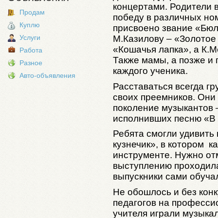
концертами. Родители 
Продам
победу в различных но
Куплю
присвоено звание «Бюл
М.Казилову – «Золотое
Услуги
«Кошачья лапка», а К.
Работа
Также мамы, а позже и 
Разное
каждого ученика.
Авто-объявления
Расставаться всегда гр
своих преемников. Они
поколение музыкантов 
исполнивших песню «В 
Ребята смогли удивить
кузнечик», в котором к
инструменте. Нужно отм
выступлению проходила
выпускники сами обучал
Не обошлось и без кон
педагогов на профессио
учителя играли музыка