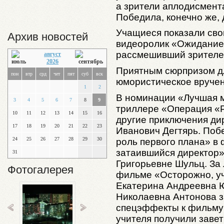
а зрители аплодисмен
Победила, конечно же, 
Учащиеся показали сво
Архив новостей
видеоролик «Ожидание 
рассмешивший зрителе
август
2026
Приятным сюрпризом дл
пон
втр
срд
чет
пят
суб
вск
юмористическое вручен
1
2
В номинации «Лучшая м
3
4
5
6
7
8
9
триллере «Операция «Р
10
11
12
13
14
15
16
другие приключения ди
17
18
19
20
21
22
23
Иванович Дегтярь. Поб
24
25
26
27
28
29
30
роль первого плана» в
затаившийся директор
31
Григорьевне Шульц. За
Фотогалерея
фильме «Осторожно, у
Екатерина Андреевна 
Николаевна Антонова з
спецэффекты к фильму 
учителя получили завет