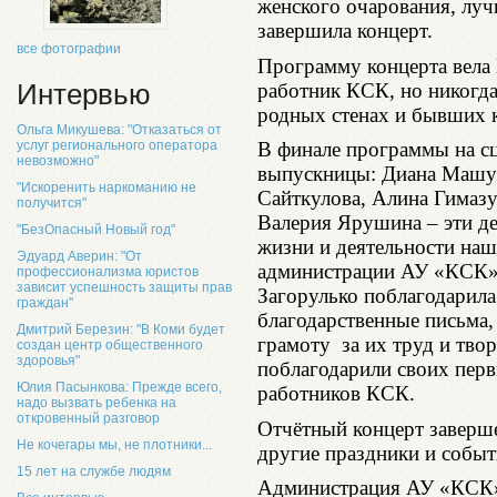
женского очарования, луч
завершила концерт.
все фотографии
Программу концерта вела
работник КСК, но никогда
Интервью
родных стенах и бывших к
Ольга Микушева: "Отказаться от
услуг регионального оператора
В финале программы на с
невозможно"
выпускницы: Диана Машук
"Искоренить наркоманию не
Сайткулова, Алина Гимаз
получится"
Валерия Ярушина – эти де
"БезОпасный Новый год"
жизни и деятельности наш
Эдуард Аверин: "От
администрации АУ «КСК» 
профессионализма юристов
зависит успешность защиты прав
Загорулько поблагодарила
граждан"
благодарственные письма
Дмитрий Березин: "В Коми будет
грамоту за их труд и твор
создан центр общественного
здоровья"
поблагодарили своих перв
Юлия Пасынкова: Прежде всего,
работников КСК.
надо вызвать ребенка на
откровенный разговор
Отчётный концерт заверше
Не кочегары мы, не плотники...
другие праздники и событ
15 лет на службе людям
Администрация АУ «КСК» 