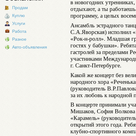
в новогодних утренниках, 
Продам
отдыхают, а ты работаешь 
программу, а целых восем
Куплю
Услуги
Ансамбль эстрадного тан
С.А.Яворская) исполнил 
Работа
«Рок-н-ролл». Младшая гр
Разное
гостях у бабушки». Ребят
Авто-объявления
гастролей за пределами Р
участниками Международ
г. Санкт-Петербурге.
Какой же концерт без вел
народного хора «Реченька
(руководитель В.Р.Павлова
за их любовь к народной п
В концерте принимали уча
Мишаков, София Волкова и
«Карамель» (руководитель
открытий этого года. Ребя
клубно-спортивного компл