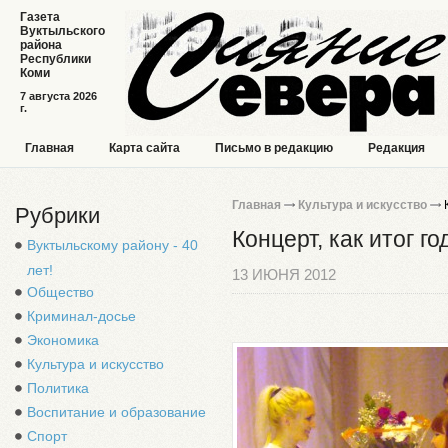
Газета
Вуктыльского
района
Республики
Коми
7 августа 2026
г.
Главная
Карта сайта
Письмо в редакцию
Редакция
Главная
Культура и искусство
К
Рубрики
Концерт, как итог го
Вуктыльскому району - 40
лет!
13 ИЮНЯ 2012
Общество
Криминал-досье
Экономика
Культура и искусство
Политика
Воспитание и образование
Спорт