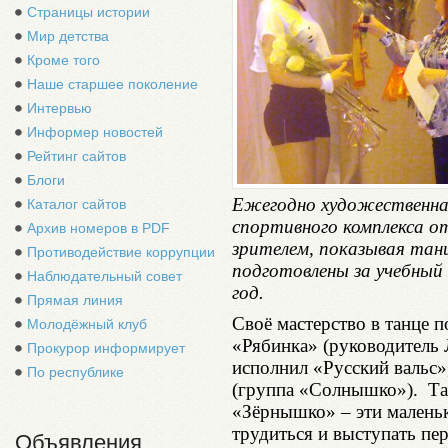
Страницы истории
Мир детства
Кроме того
Наше старшее поколение
Интервью
Информер новостей
Рейтинг сайтов
Блоги
Ежегодно художественна
Каталог сайтов
спортивного комплекса о
Архив номеров в PDF
зрителем, показывая тан
Противодействие коррупции
подготовлены за учебный
Наблюдательный совет
год.
Прямая линия
Своё мастерство в танце 
Молодёжный клуб
«Рябинка» (руководитель 
Прокурор информирует
исполнил «Русский вальс
По республике
(группа «Солнышко»). Та
«Зёрнышко» – эти маленьк
трудиться и выступать пе
Объявления