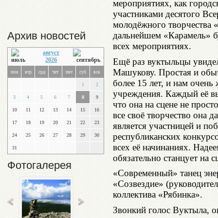
мероприятиях, как городс
участниками десятого Все
молодёжного творчества «
Архив новостей
дальнейшем «Карамель» бу
всех мероприятиях.
август
Ещё раз вуктыльцы увиде
2026
Машукову. Простая и обы
пон
втр
срд
чет
пят
суб
вск
более 15 лет, и нам очень
1
2
учреждения. Каждый её вы
3
4
5
6
7
8
9
что она на сцене не прост
10
11
12
13
14
15
16
все своё творчество она д
17
18
19
20
21
22
23
является участницей и по
республиканских конкурсо
24
25
26
27
28
29
30
всех её начинаниях. Надее
31
обязательно станцует на с
Фотогалерея
«Современный» танец эне
«Созвездие» (руководител
коллектива «Рябинка».
Звонкий голос Вуктыла, 