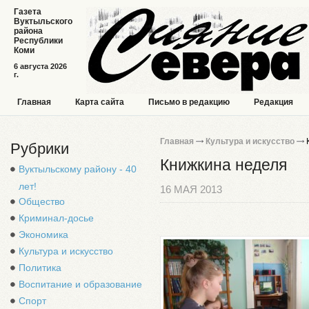
Газета
Вуктыльского
района
Республики
Коми
6 августа 2026
г.
Главная
Карта сайта
Письмо в редакцию
Редакция
Главная
Культура и искусство
К
Рубрики
Книжкина неделя
Вуктыльскому району - 40
лет!
16 МАЯ 2013
Общество
Криминал-досье
Экономика
Культура и искусство
Политика
Воспитание и образование
Спорт