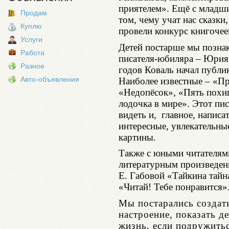
приятелем». Ещё с младш
Продам
том, чему учат нас сказки
Куплю
провели конкурс книгочее
Услуги
Детей постарше мы позна
Работа
писателя-юбиляра – Юрия
Разное
годов Коваль начал публик
Авто-объявления
Наиболее известные – «П
«Недопёсок», «Пять похи
лодочка в мире». Этот пи
видеть и, главное, написа
интересные, увлекательн
картины.
Также с юными читателям
литературным произведен
Е. Габовой «Тайкина тайн
«Читай! Тебе понравится»
Мы постарались создат
настроение, показать де
жизнь, если подружитьс