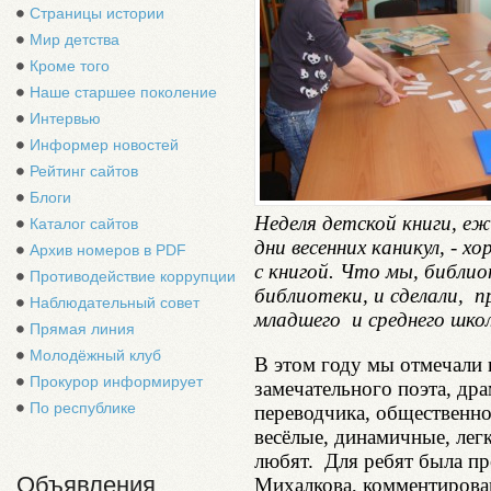
Страницы истории
Мир детства
Кроме того
Наше старшее поколение
Интервью
Информер новостей
Рейтинг сайтов
Блоги
Неделя детской книги, еж
Каталог сайтов
дни весенних каникул, - 
Архив номеров в PDF
с книгой. Что мы, библио
Противодействие коррупции
библиотеки, и сделали, п
Наблюдательный совет
младшего и среднего школ
Прямая линия
Молодёжный клуб
В этом году мы отмечали
Прокурор информирует
замечательного поэта, дра
По республике
переводчика, общественног
весёлые, динамичные, легк
любят. Для ребят была пр
Объявления
Михалкова, комментирова