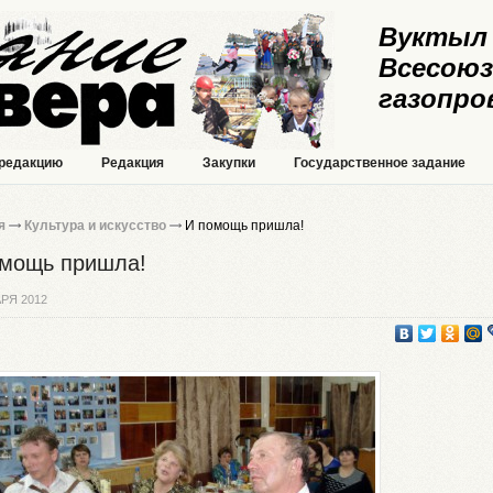
Вуктыл 
Всесоюз
газопро
 редакцию
Редакция
Закупки
Государственное задание
я
Культура и искусство
И помощь пришла!
омощь пришла!
РЯ 2012