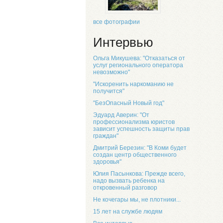
все фотографии
Интервью
Ольга Микушева: "Отказаться от
услуг регионального оператора
невозможно"
"Искоренить наркоманию не
получится"
"БезОпасный Новый год"
Эдуард Аверин: "От
профессионализма юристов
зависит успешность защиты прав
граждан"
Дмитрий Березин: "В Коми будет
создан центр общественного
здоровья"
Юлия Пасынкова: Прежде всего,
надо вызвать ребенка на
откровенный разговор
Не кочегары мы, не плотники...
15 лет на службе людям