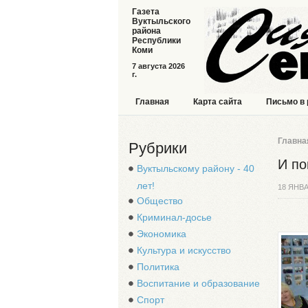
Газета
Вуктыльского
района
Республики
Коми
7 августа 2026
г.
Главная
Карта сайта
Письмо в
Главна
Рубрики
И п
Вуктыльскому району - 40
лет!
18 ЯНВА
Общество
Криминал-досье
Экономика
Культура и искусство
Политика
Воспитание и образование
Спорт