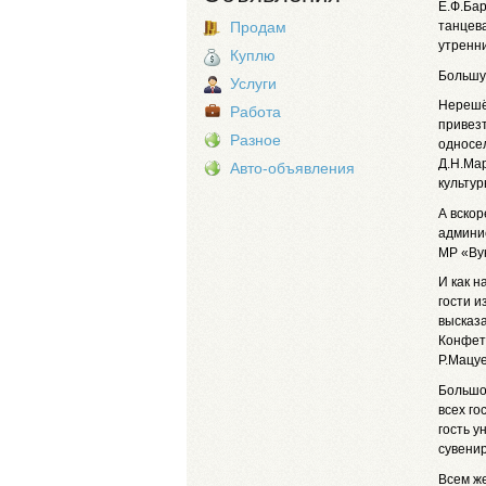
Е.Ф.Бар
танцев
Продам
утренни
Куплю
Большую
Услуги
Нерешё
Работа
привезт
Разное
односел
Д.Н.Мар
Авто-объявления
культур
А вско
админи
МР «Ву
И как н
гости и
высказа
Конфет
Р.Мацуе
Большое
всех го
гость у
сувенир
Всем же