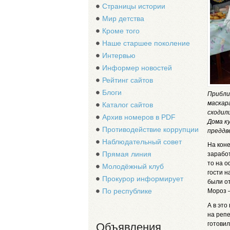
Страницы истории
Мир детства
Кроме того
Наше старшее поколение
Интервью
Информер новостей
Рейтинг сайтов
Блоги
Прибли
маскар
Каталог сайтов
сходили
Архив номеров в PDF
Дома к
Противодействие коррупции
преддв
Наблюдательный совет
На коне
Прямая линия
заработ
то на о
Молодёжный клуб
гости н
Прокурор информирует
были от
По республике
Мороз –
А в это
на репе
готовил
Объявления