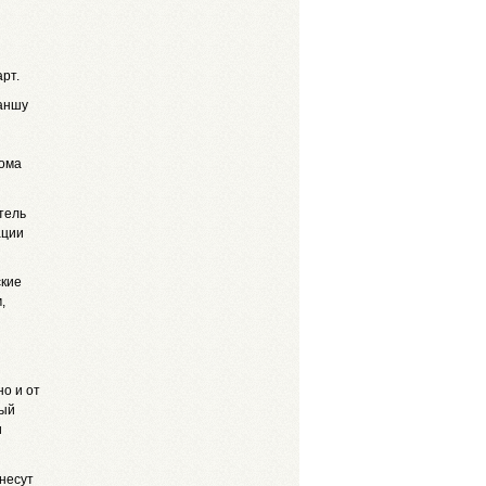
рт.
каншу
Дома
тель
ации
ские
,
но и от
дый
и
 несут