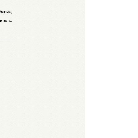
ёмты»,
итель.