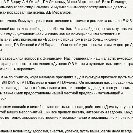
т, А.П.Бециу, А.Н.Охвайс, Г.А.Лисовому, Маше Мартюшевой, Вике Полищук,
альному коллективу «Радуга». А музыкальным сопровождением на детских
ках порадовал, как всегда, В.Е.Мерзляков.
 помощь Дому культуры в изготовлении костюмов и реквизита оказала Е.Ф.Ба
нной оставалась ещё одна проблема: ёлка была найдена, но как такую вели
и в клуб и установить её? И снова нам на помощь пришли активисты и
ьчане. Ёлку привезли на «Буране» с прицепом в виде больших саней
тюшев, Г.А.Лисовой и А.И.Баранов. Они же её и установили в самом центре 
ы.
ре разрешился вопрос и с финансами. Нас поддержали наши власти: руководи
страции сельского поселения «Дутово» О.В.Негря и руководитель администр
ктыл» С.Р.Деревянко.
ам было приятно, когда накануне праздника в Дом культуры приехали вуктыль
з ВЛПУМГ от А.П.Жиляева в лице А.П.Лученка. Он поздравил нас с праздником
л в наш адрес много тёплых слов и оставил конфеты для детского утренника.
ы также были предоставлены нашей местной предпринимательницей А.
вой.
 всем спасибо и низкий поклон не только от нас, работников Дома культуры, 
стей наших мероприятий. Они все прошли весело, интересно и задорно. Каж
нёс не только хорошее настроение и воспоминание о празднике, но и приз ил
.
лаем в новом году здоровья, счастья, успехов, пусть ваши благие дела всегда