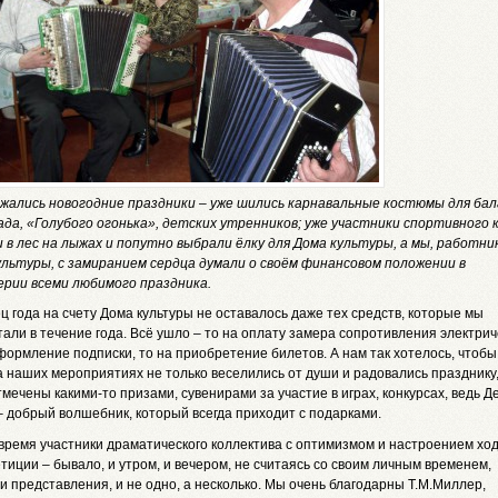
жались новогодние праздники – уже шились карнавальные костюмы для бал
ада, «Голубого огонька», детских утренников; уже участники спортивного 
 в лес на лыжах и попутно выбрали ёлку для Дома культуры, а мы, работни
ультуры, с замиранием сердца думали о своём финансовом положении в
ерии всеми любимого праздника.
ц года на счету Дома культуры не оставалось даже тех средств, которые мы
али в течение года. Всё ушло – то на оплату замера сопротивления электрич
формление подписки, то на приобретение билетов. А нам так хотелось, чтобы
а наших мероприятиях не только веселились от души и радовались празднику,
мечены какими-то призами, сувенирами за участие в играх, конкурсах, ведь Д
 добрый волшебник, который всегда приходит с подарками.
 время участники драматического коллектива с оптимизмом и настроением хо
тиции – бывало, и утром, и вечером, не считаясь со своим личным временем,
и представления, и не одно, а несколько. Мы очень благодарны Т.М.Миллер,