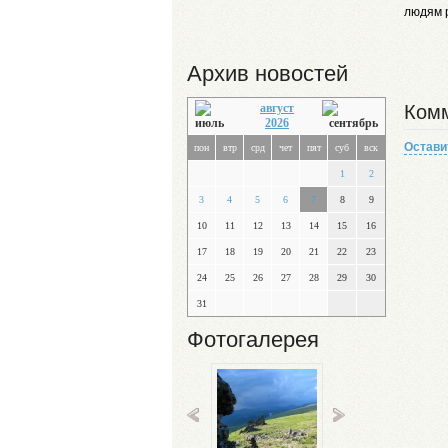
людям р
Архив новостей
Комм
август
2026
Остави
пон
втр
срд
чет
пят
суб
вск
1
2
3
4
5
6
7
8
9
10
11
12
13
14
15
16
17
18
19
20
21
22
23
24
25
26
27
28
29
30
31
Фотогалерея