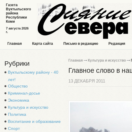
Газета
Вуктыльского
района
Республики
Коми
7 августа 2026
г.
Главная
Карта сайта
Письмо в редакцию
Редакция
Главная
Культура и искусство
Г
Рубрики
Главное слово в на
Вуктыльскому району - 40
лет!
13 ДЕКАБРЯ 2011
Общество
Криминал-досье
Экономика
Культура и искусство
Политика
Воспитание и образование
Спорт