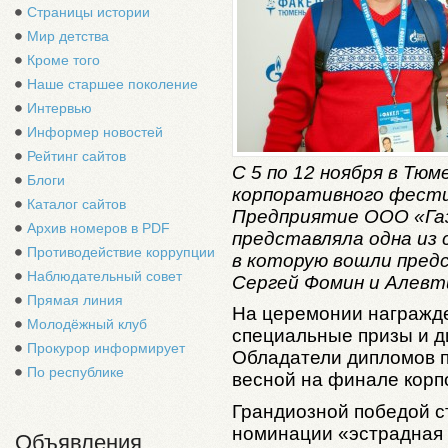
Страницы истории
Мир детства
Кроме того
Наше старшее поколение
Интервью
Информер новостей
Рейтинг сайтов
С 5 по 12 ноября в Тю
Блоги
корпоративного фести
Каталог сайтов
Предприятие ООО «Га
Архив номеров в PDF
представляла одна из 
Противодействие коррупции
в которую вошли пре
Наблюдательный совет
Сергей Фомин и Алевт
Прямая линия
На церемонии награжд
Молодёжный клуб
специальные призы и д
Прокурор информирует
Обладатели дипломов п
По республике
весной на финале корпо
Грандиозной победой с
номинации «эстрадная 
Объявления