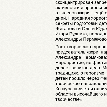
сконцентрирован запре
активности и професси
от членов жюри – ещё 
дней. Народная хореог
секреты подготовки де
Жиганова и Ольги Юдах
Игоря Рудника, народн
Александры Пермяково
Рост творческого уров
председатель жюри, на
Александра Пермякова: 
мероприятие, не фести
делает великое дело. М
традициях, о героизме,
детей прошло через Фа
творческое направлени
Конкурс является одни
области высочайшего и
творчестве».