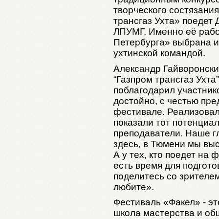
творческого состязани
трансгаз Ухта» поедет 
ЛПУМГ. Именно её раб
Петербурга» выбрана и
ухтинской командой.
Александр Гайворонск
“Газпром трансгаз Ухта
поблагодарил участник
достойно, с честью пр
фестивале. Реализовали
показали тот потенциал
преподаватели. Наше г
здесь, в Тюмени мы вы
А у тех, кто поедет на
есть время для подгот
поделитесь со зрителем 
любите».
Фестиваль «Факел» - эт
школа мастерства и общ