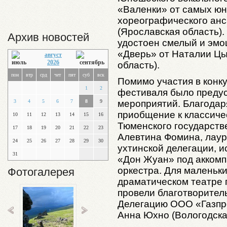
«Валенки» от самых юн
хореографического анс
(Ярославская область)
Архив новостей
удостоен смелый и эмо
«Дверь» от Наталии Цы
август
2026
область).
пон
втр
срд
чет
пят
суб
вск
Помимо участия в конк
1
2
фестиваля было преду
мероприятий. Благодар
3
4
5
6
7
8
9
приобщение к классиче
10
11
12
13
14
15
16
Тюменского государств
17
18
19
20
21
22
23
Алевтина Фомина, лаур
24
25
26
27
28
29
30
ухтинской делегации, 
31
«Дон Жуан» под акком
оркестра. Для маленьк
Фотогалерея
драматическом театре 
провели благотворител
Делегацию ООО «Газпро
Анна Юхно (Вологодска