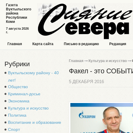
Газета
Вуктыльского
района
Республики
Коми
7 августа 2026
г.
Главная
Карта сайта
Письмо в редакцию
Редакция
Главная
Культура и искусство
Ф
Рубрики
Факел - это СОБЫТ
Вуктыльскому району - 40
лет!
5 ДЕКАБРЯ 2016
Общество
Криминал-досье
Экономика
Культура и искусство
Политика
Воспитание и образование
Спорт