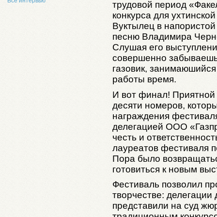
Все интервью
трудовой период «Факе
конкурса для ухтинско
Вуктылец в напористой
песню Владимира Черн
Слушая его выступлени
совершенно забываешь
газовик, занимаюшийся
работы время.
И вот финал! Приятной 
десяти номеров, котор
награждения фестиваля
делегацией ООО «Газпр
честь и ответственност
лауреатов фестиваля п
Пора было возвращатьс
готовиться к новым вы
Фестиваль позволил пр
творчестве: делегации
представили на суд жю
традиционным конкурс