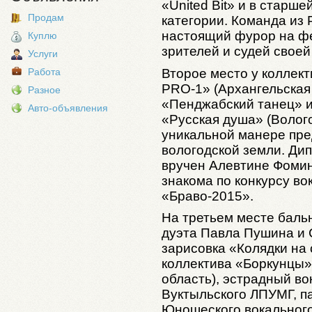
«United Bit» и в старше
Продам
категории. Команда из
настоящий фурор на фе
Куплю
зрителей и судей своей
Услуги
Второе место у коллек
Работа
PRO-1» (Архангельская 
Разное
«Пенджабский танец» и
Авто-объявления
«Русская душа» (Волого
уникальной манере пр
вологодской земли. Ди
вручен Алевтине Фоми
знакома по конкурсу во
«Браво-2015».
На третьем месте баль
дуэта Павла Пушина и
зарисовка «Колядки на 
коллектива «Боркунцы»
область), эстрадный во
Вуктыльского ЛПУМГ, п
Юношеского вокального 