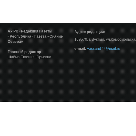
АУ РК «Редакция Газеты
Адрес редакции:
«Республика»
Газета «Сияние
169570, г. Вуктыл, ул.Комсомольска
Севера»
е-mail:
vassand77@mail.ru
Главный редактор
Шлёма Евгения Юрьевна