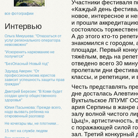
Участники фестиваля п
«Каждый день фестивал
все фотографии
новое, интересное и н
и прошли аккредитацию
Интервью
состоялось торжествен
А до этого кто-то репет
Ольга Микушева: "Отказаться от
услуг регионального оператора
знакомился с городом, 
невозможно"
площади. Первый конку
"Искоренить наркоманию не
тяжёлым, ведь на репе
получится"
отведено всего 30 мину
"БезОпасный Новый год"
пролетали дни фестивал
Эдуард Аверин: "От
профессионализма юристов
классы, и репетиции, и
зависит успешность защиты прав
граждан"
Честь представлять пр
Дмитрий Березин: "В Коми будет
дне досталась Алевти
создан центр общественного
Вуктыльское ЛПУМГ ООО
здоровья"
ария Серпины в жанре 
Юлия Пасынкова: Прежде всего,
надо вызвать ребенка на
залу волной чистого ли
откровенный разговор
Цыц!», артистичность,
Не кочегары мы, не плотники...
с поражающей силой го
15 лет на службе людям
зал. Третий конкурный