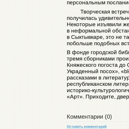
персональным послани
Творческая встреч
получилась удивительн
Некоторые изъявили ж
в неформальной обстан
в Сыктывкаре, это не т
побольше подобных вст
В фонде городской биб
тремя сборниками прои
Княжеского погоста до
Украденный посох», «bl
рассказами в литерату
республиканском литер
историко-культурологи
«Арт». Приходите, двер
Комментарии (0)
Оставить комментарий