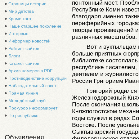
понтонный мост. Пробл
Страницы истории
Республике Коми извес
Мир детства
благодаря именно так
Кроме того
периферийных городка
Наше старшее поколение
творцы произведений и
Интервью
различных масштабов.
Информер новостей
Вот и вуктыльцам 
Рейтинг сайтов
больше приятных сюрпр
Блоги
библиотеке состоялась 
Каталог сайтов
республике писателем,
Архив номеров в PDF
деятелем и журналисто
Противодействие коррупции
России Григорием Иван
Наблюдательный совет
Григорий родился 
Прямая линия
Железнодорожный Княж
Молодёжный клуб
После окончания школы
Прокурор информирует
Княжпогостском механи
По республике
годы служил в рядах С
Востоке. После увольне
Сыктывкарский государ
Объявления
филологическое отделе