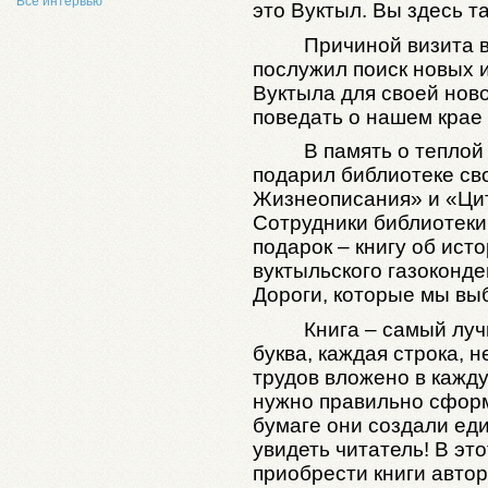
Все интервью
это Вуктыл. Вы здесь т
Причиной визита в
послужил поиск новых и
Вуктыла для своей ново
поведать о нашем крае 
В память о теплой
подарил библиотеке св
Жизнеописания» и «Цит
Сотрудники библиотеки
подарок – книгу об ист
вуктыльского газоконд
Дороги, которые мы вы
Книга – самый луч
буква, каждая строка, 
трудов вложено в кажд
нужно правильно сформ
бумаге они создали ед
увидеть читатель! В эт
приобрести книги автор