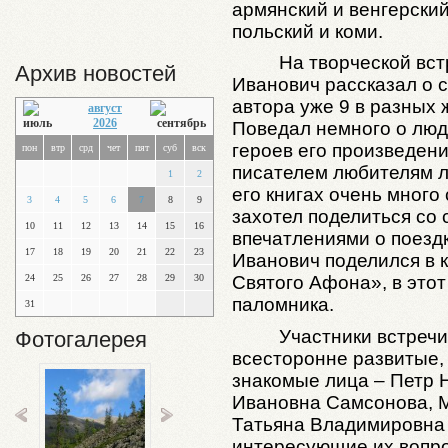
армянский и венгерский
польский и коми.
На творческой вст
Архив новостей
Иванович рассказал о с
автора уже 9 в разных ж
август
2026
Поведал немного о люд
героев его произведен
пон
втр
срд
чет
пят
суб
вск
писателем любителям л
1
2
его книгах очень много
3
4
5
6
7
8
9
захотел поделиться со
10
11
12
13
14
15
16
впечатлениями о поезд
17
18
19
20
21
22
23
Иванович поделился в к
24
25
26
27
28
29
30
Святого Афона», в этот
паломника.
31
Участники встреч
Фотогалерея
всесторонне развитые,
знакомые лица – Петр 
Ивановна Самсонова, 
Татьяна Владимировна
интересующие их вопро