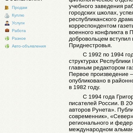
учебного заведения раб
Продам
городских школах, усп
Куплю
республиканского драм
Услуги
корреспондентом газет
Работа
военного конфликта в 
добровольцем вступил 
Разное
Приднестровья.
Авто-объявления
С 1992 по 1994 го
структурах Республики 
главным редактором га
Первое произведение –
опубликовано в районн
в 1982 году.
С 1994 года Григо
писателей России. В 20
авторов Рунета». Публ
современник», «Север»
регионального и федер
международном альмана