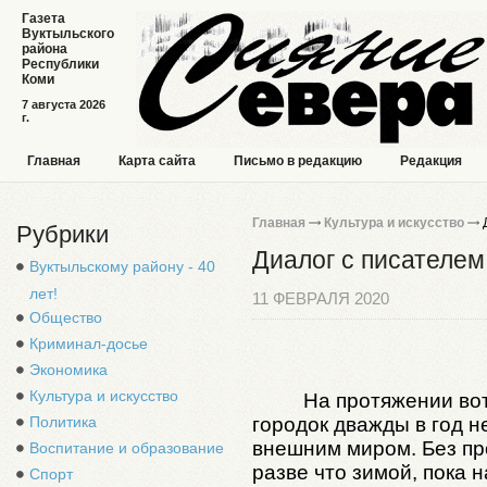
Газета
Вуктыльского
района
Республики
Коми
7 августа 2026
г.
Главная
Карта сайта
Письмо в редакцию
Редакция
Главная
Культура и искусство
Д
Рубрики
Диалог с писателем
Вуктыльскому району - 40
лет!
11 ФЕВРАЛЯ 2020
Общество
Криминал-досье
Экономика
Культура и искусство
На протяжении во
Политика
городок дважды в год н
внешним миром. Без п
Воспитание и образование
разве что зимой, пока 
Спорт