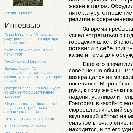
жизни в целом. Обсуди
литературу, отношение 
все фотографии
религии и современном
Интервью
За время пребыва
успел встретиться с по
Ольга Микушева: "Отказаться от
услуг регионального оператора
городских школ. Впечат
невозможно"
оставили о себе прият
"Искоренить наркоманию не
какие и темы для обсуж
получится"
"БезОпасный Новый год"
Еще его впечатли
Эдуард Аверин: "От
совершенно обычным: 
профессионализма юристов
возвращался из магазин
зависит успешность защиты прав
граждан"
поселился. Мороз был 
Дмитрий Березин: "В Коми будет
руки, к тому же ручки 
создан центр общественного
ладони, усиливали неп
здоровья"
Григория, в какой-то м
Юлия Пасынкова: Прежде всего,
надо вызвать ребенка на
сюрреалистический звук
откровенный разговор
вкушавший яблоко на мо
Не кочегары мы, не плотники...
сильное впечатление, н
15 лет на службе людям
находится, и от его уди