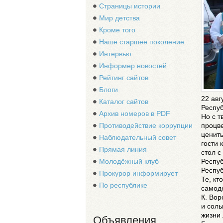
Страницы истории
Мир детства
Кроме того
Наше старшее поколение
Интервью
Информер новостей
Рейтинг сайтов
Блоги
22 авг
Каталог сайтов
Респуб
Архив номеров в PDF
Но с т
процве
Противодействие коррупции
ценить
Наблюдательный совет
гости 
Прямая линия
стол 
Респуб
Молодёжный клуб
Респуб
Прокурор информирует
Те, кт
По республике
самоде
К. Вор
и соль
жизни 
Объявления