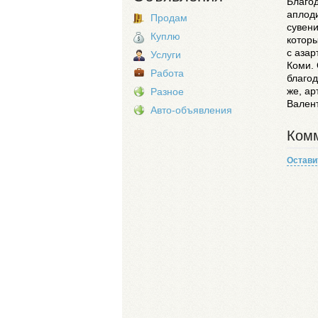
Благо
аплод
Продам
сувен
Куплю
которы
с азар
Услуги
Коми.
Работа
благод
же, ар
Разное
Вален
Авто-объявления
Комм
Остави