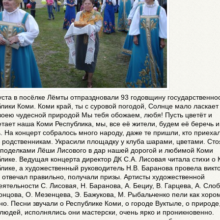
уста в посёлке Лёмты отпраздновали 93 годовщину государственно
лики Коми. Коми край, ты с суровой погодой, Солнце мало ласкает 
воею чудесной природой Мы тебя обожаем, любя! Пусть цветёт и
тает наша Коми Республика, мы, все её жители, будем её беречь и
. На концерт собралось много народу, даже те пришли, кто приехал
к родственникам. Украсили площадку у клуба шарами, цветами. Сто
с поделками Лёши Лисового в дар нашей дорогой и любимой Коми
лике. Ведущая концерта директор ДК С.А. Лисовая читала стихи о
лике, а художественный руководитель Н.В. Баранова провела викт
о отвечал правильно, получали призы. Артисты художественной
ятельности С. Лисовая, Н. Баранова, А. Бециу, В. Гарцева, А. Сло
онцова, О. Мезенцева, Э. Бажукова, М. Рыбальченко пели как хором
но. Песни звучали о Республике Коми, о городе Вуктыле, о природе
людей, исполнялись они мастерски, очень ярко и проникновенно.