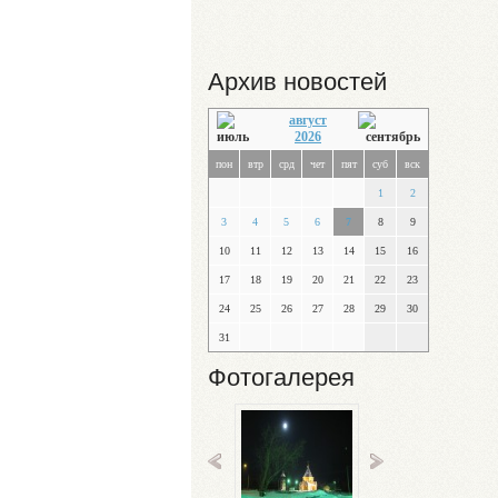
Архив новостей
август
2026
пон
втр
срд
чет
пят
суб
вск
1
2
3
4
5
6
7
8
9
10
11
12
13
14
15
16
17
18
19
20
21
22
23
24
25
26
27
28
29
30
31
Фотогалерея