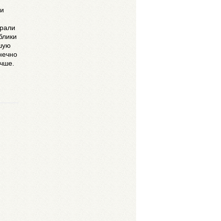
ми
грали
блики
шую
нечно
учше.