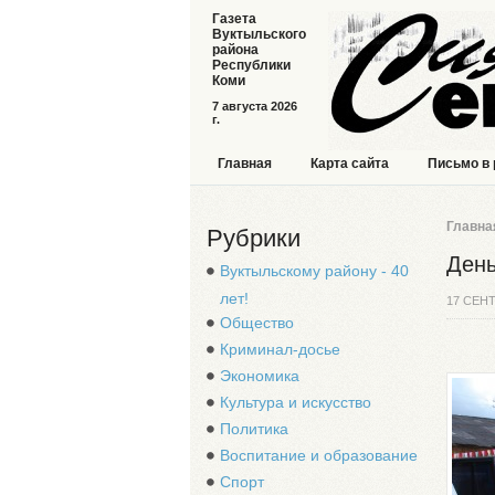
Газета
Вуктыльского
района
Республики
Коми
7 августа 2026
г.
Главная
Карта сайта
Письмо в
Главна
Рубрики
День
Вуктыльскому району - 40
лет!
17 СЕН
Общество
Криминал-досье
Экономика
Культура и искусство
Политика
Воспитание и образование
Спорт