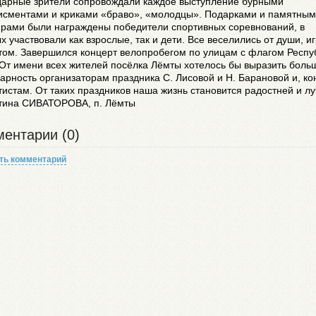
дарные зрители сопровождали каждое выступление бурными
исментами и криками «браво», «молодцы». Подарками и памятны
ирами были награждены победители спортивных соревнований, в
х участвовали как взрослые, так и дети. Все веселились от души, и
том. Завершился концерт велопробегом по улицам с флагом Респу
 От имени всех жителей посёлка Лёмты хотелось бы выразить боль
арность организаторам праздника С. Лисовой и Н. Барановой и, ко
тистам. От таких праздников наша жизнь становится радостней и л
тина СИВАТОРОВА, п. Лёмты
ентарии (0)
ть комментарий