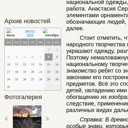
национальной одежды,
работа. Анастасия Се
элементами орнамента
Архив новостей
обозначающих людей, ф
далее.
август
2026
Стоит отметить, 
пон
втр
срд
чет
пят
суб
вск
народного творчества 
украшают одежду, раз
1
2
Поэтому немаловажную
3
4
5
6
7
8
9
национальному творче
10
11
12
13
14
15
16
знакомство ребят со 
17
18
19
20
21
22
23
законами его построен
24
25
26
27
28
29
30
предметов. Всё это сп
31
детей, овладению ими
Фотогалерея
обогащению их изобраз
следствие, применени
различных видах даль
Справка: В древн
особые знаки, которы