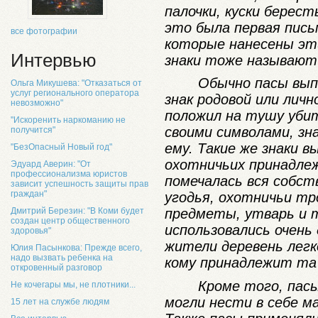
палочки, куски берес
это была первая пис
все фотографии
которые нанесены эт
Интервью
знаки тоже называют
Обычно пасы вып
Ольга Микушева: "Отказаться от
услуг регионального оператора
знак родовой или лич
невозможно"
положил на тушу уби
"Искоренить наркоманию не
своими символами, з
получится"
ему. Такие же знаки в
"БезОпасный Новый год"
охотничьих принадле
Эдуард Аверин: "От
профессионализма юристов
помечалась вся собст
зависит успешность защиты прав
граждан"
угодья, охотничьи тр
Дмитрий Березин: "В Коми будет
предметы, утварь и т
создан центр общественного
использовались очень
здоровья"
жители деревень легк
Юлия Пасынкова: Прежде всего,
надо вызвать ребенка на
кому принадлежит та 
откровенный разговор
Кроме того, пасы
Не кочегары мы, не плотники...
могли нести в себе м
15 лет на службе людям