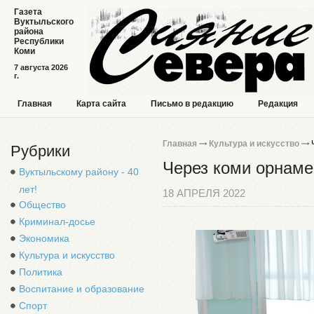
Газета
Вуктыльского
района
Республики
Коми
7 августа 2026
г.
Главная
Карта сайта
Письмо в редакцию
Редакция
Главная
Культура и искусство
Ч
Рубрики
Через коми орнаме
Вуктыльскому району - 40
лет!
18 АПРЕЛЯ 2022
Общество
Криминал-досье
Экономика
Культура и искусство
Политика
Воспитание и образование
Спорт