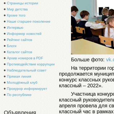
Страницы истории
Мир детства
Кроме того
Наше старшее поколение
Интервью
Информер новостей
Рейтинг сайтов
Блоги
Каталог сайтов
Архив номеров в PDF
Больше фото:
vk.
Противодействие коррупции
На территории го
Наблюдательный совет
продолжается муници
Прямая линия
конкурс классных рук
Молодёжный клуб
классный – 2022».
Прокурор информирует
Участница конкур
По республике
классный руководител
апреля провела для с
классный час в рамка
Объявления