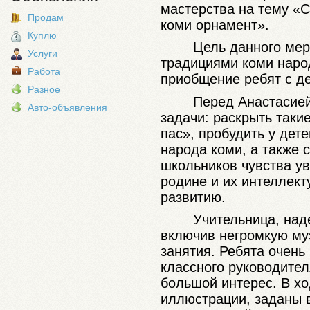
мастерства на тему «
Продам
коми орнамент».
Куплю
Цель данного мер
Услуги
традициями коми наро
Работа
приобщение ребят с де
Разное
Перед Анастасие
Авто-объявления
задачи: раскрыть таки
пас», пробудить у дет
народа коми, а также
школьников чувства у
родине и их интеллек
т
развитию.
Учительница, над
включив негромкую му
занятия. Ребята очень
классного руководител
большой интерес. В х
иллюстрации, заданы 