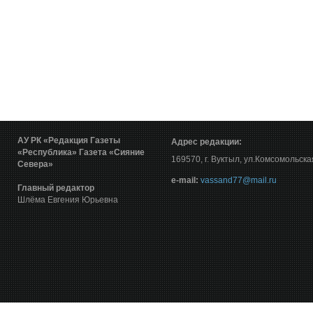
АУ РК «Редакция Газеты
Адрес редакции:
«Республика»
Газета «Сияние
169570, г. Вуктыл, ул.Комсомольска
Севера»
е-mail:
vassand77@mail.ru
Главный редактор
Шлёма Евгения Юрьевна