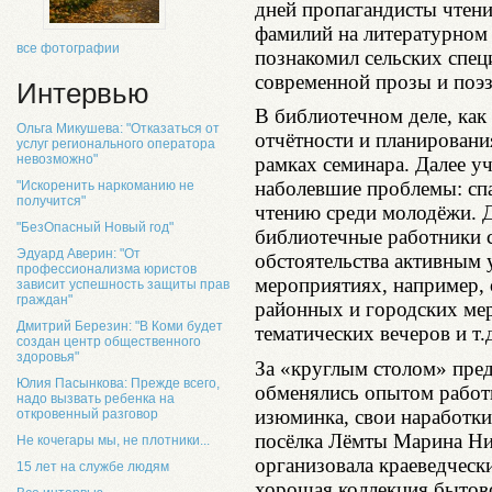
дней пропагандисты чтени
фамилий на литературном
все фотографии
познакомил сельских спец
современной прозы и поэз
Интервью
В библиотечном деле, как
Ольга Микушева: "Отказаться от
отчётности и планировани
услуг регионального оператора
невозможно"
рамках семинара. Далее у
наболевшие проблемы: спад
"Искоренить наркоманию не
получится"
чтению среди молодёжи. Д
"БезОпасный Новый год"
библиотечные работники 
Эдуард Аверин: "От
обстоятельства активным 
профессионализма юристов
мероприятиях, например,
зависит успешность защиты прав
граждан"
районных и городских ме
Дмитрий Березин: "В Коми будет
тематических вечеров и т.
создан центр общественного
здоровья"
За «круглым столом» пред
Юлия Пасынкова: Прежде всего,
обменялись опытом работы
надо вызвать ребенка на
изюминка, свои наработки
откровенный разговор
посёлка Лёмты Марина Ни
Не кочегары мы, не плотники...
организовала краеведческ
15 лет на службе людям
хорошая коллекция бытово