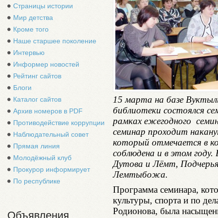
Страницы истории
Мир детства
Кроме того
Наше старшее поколение
Интервью
Информер новостей
Рейтинг сайтов
Блоги
15 марта на базе Вуктыл
Каталог сайтов
библиотеки состоялся се
Архив номеров в PDF
рамках ежегодного семи
Противодействие коррупции
семинар проходит накану
Наблюдательный совет
который отмечается в к
Прямая линия
соблюдена и в этом году.
Молодёжный клуб
Дутова и Лёмт, Подчерь
Прокурор информирует
Лемтыбожа.
По республике
Программа семинара, кот
культуры, спорта и по д
Родионова, была насыщен
Объявления