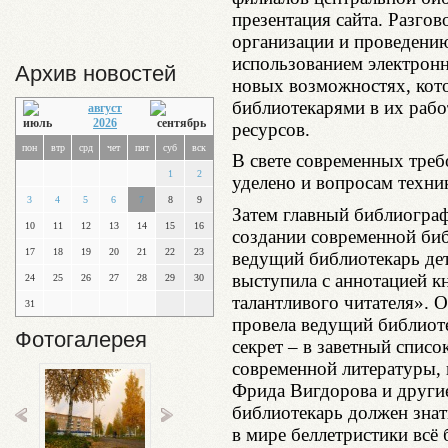
презентация сайта. Разгов
организации и проведени
использованием электронн
Архив новостей
новых возможностях, кот
библиотекарями в их рабо
август
2026
ресурсов.
пон
втр
срд
чет
пят
суб
вск
В свете современных треб
1
2
уделено и вопросам техни
3
4
5
6
7
8
9
Затем главный библиограф
10
11
12
13
14
15
16
создании современной би
17
18
19
20
21
22
23
ведущий библиотекарь дет
выступила с аннотацией к
24
25
26
27
28
29
30
талантливого читателя». 
31
провела ведущий библиот
Фотогалерея
секрет – в заветный списо
современной литературы, 
Фрида Вигдорова и другие
библиотекарь должен знат
в мире беллетристики всё 