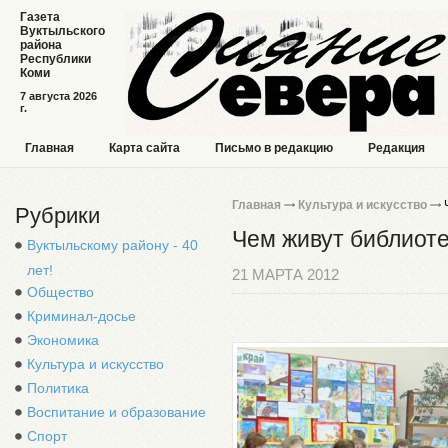
Газета
Вуктыльского
района
Республики
Коми
7 августа 2026
г.
Главная
Карта сайта
Письмо в редакцию
Редакция
Главная
Культура и искусство
Ч
Рубрики
Чем живут библиот
Вуктыльскому району - 40
лет!
21 МАРТА 2012
Общество
Криминал-досье
Экономика
Культура и искусство
Политика
Воспитание и образование
Спорт