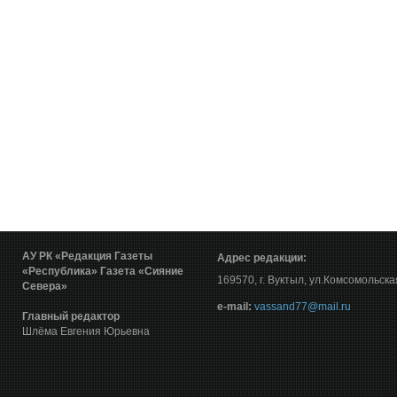
АУ РК «Редакция Газеты
Адрес редакции:
«Республика»
Газета «Сияние
169570, г. Вуктыл, ул.Комсомольска
Севера»
е-mail:
vassand77@mail.ru
Главный редактор
Шлёма Евгения Юрьевна