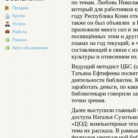
по темам. Любовь Николае
Продам
который для работников 
году Республика Коми отм
Куплю
также он был объявлен в 
Услуги
приложили много сил и эн
Работа
посвящённых этим и друг
Разное
планах на год текущий, в
Авто-объявления
составляющей в связи с и
культуры и отнесением и
Ведущий методист ЦБС (ц
Татьяна Ефтифеева посвят
деятельности библиотек. 
заработать деньги, по ка
библиотекари говорили за
точки зрения.
Далее выступили главный 
доступа Наталья Сухотьк
«ЦОД: компьютерные техн
тема их рассказа. В рамка
филиалов центральной би