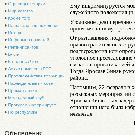
Страницы истории
Ему инкриминуруется мош
Мир детства
служебного положения (ч.
Кроме того
Уголовное дело передано 
Наше старшее поколение
принятия по нему процесс
Интервью
От разглашения подробнос
Информер новостей
правоохранительных струк
Рейтинг сайтов
подтверждения или опров
Блоги
уголовное преследование 
Каталог сайтов
связано с приватизацией 
Архив номеров в PDF
Тогда Ярослав Зиняк рук
Противодействие коррупции
района.
Наблюдательный совет
Напомним, 22 февраля в х
Прямая линия
розыскных мероприятий 
Молодёжный клуб
Ярослав Зиняк был задерж
Прокурор информирует
отношении него была избр
По республике
невыезде.
Объявления