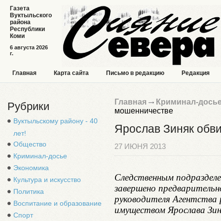
Газета
Вуктыльского
района
Республики
Коми
6 августа 2026
г.
Главная
Карта сайта
Письмо в редакцию
Редакция
Главная
Криминал-дось
Рубрики
мошенничестве
Вуктыльскому району - 40
Ярослав Зиняк обв
лет!
Общество
27 ИЮНЯ 2013
Криминал-досье
Экономика
Следственным подраздел
Культура и искусство
завершено предварительно
Политика
руководителя Агентства 
Воспитание и образование
имуществом Ярослава Зин
Спорт