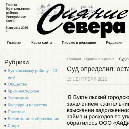
Газета
Вуктыльского
района
Республики
Коми
5 августа 2026
г.
Главная
Карта сайта
Письмо в редакцию
Редакция
Главная
Криминал-досье
Суд о
Рубрики
Суд определил: ост
Вуктыльскому району - 40
лет!
19 СЕНТЯБРЯ 2022
Общество
Криминал-досье
В Вуктыльский городск
Экономика
заявлением к жительниц
Культура и искусство
взыскании задолженнос
Политика
займа и расходов по у
Воспитание и образование
обратилось ООО «АйДи
Спорт