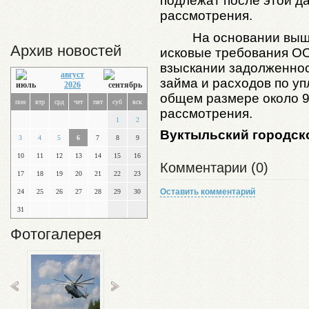
подлежат после этой д
рассмотрения.
На основании выш
Архив новостей
исковые требования ОО
взыскании задолженнос
август
займа и расходов по у
2026
общем размере около 9
пон
втр
срд
чет
пят
суб
вск
рассмотрения.
1
2
Вуктыльский городск
3
4
5
6
7
8
9
10
11
12
13
14
15
16
Комментарии (0)
17
18
19
20
21
22
23
Оставить комментарий
24
25
26
27
28
29
30
31
Фотогалерея