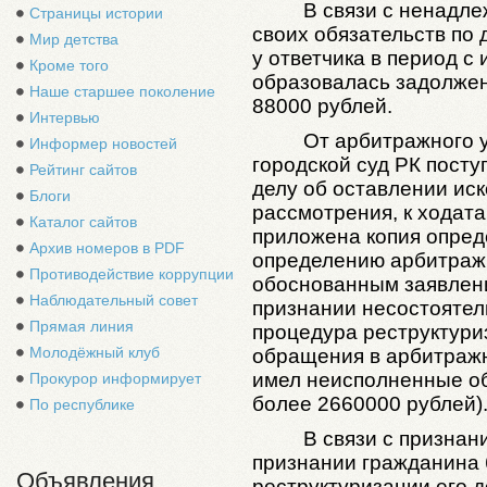
В связи с ненадл
Страницы истории
своих обязательств по 
Мир детства
у ответчика в период с
Кроме того
образовалась задолжен
Наше старшее поколение
88000 рублей.
Интервью
От арбитражного 
Информер новостей
городской суд РК посту
Рейтинг сайтов
делу об оставлении иск
Блоги
рассмотрения, к хода
Каталог сайтов
приложена копия опред
Архив номеров в PDF
определению арбитраж
Противодействие коррупции
обоснованным заявлен
Наблюдательный совет
признании несостоятел
Прямая линия
процедура реструктури
Молодёжный клуб
обращения в арбитраж
имел неисполненные об
Прокурор информирует
более 2660000 рублей)
По республике
В связи с призна
признании гражданина 
Объявления
реструктуризации его 