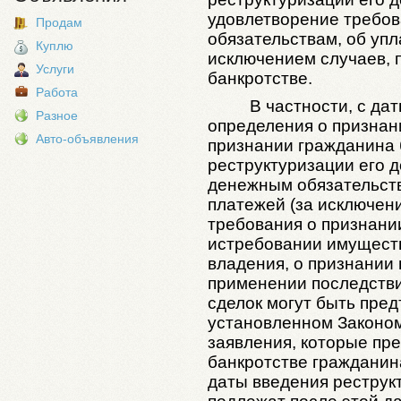
удовлетворение требо
Продам
обязательствам, об упл
Куплю
исключением случаев, 
Услуги
банкротстве.
Работа
В частности, с д
Разное
определения о признан
Авто-объявления
признании гражданина 
реструктуризации его д
денежным обязательств
платежей (за исключен
требования о признани
истребовании имуществ
владения, о признании
применении последств
сделок могут быть пред
установленном Законом
заявления, которые пре
банкротстве гражданин
даты введения реструк