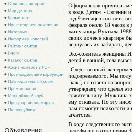
Страницы истории
Официальная причина смер
Мир детства
в воде. Детям - Евгении и
год 9 месяцев соответств
Кроме того
февраля около 18 часов в
Наше старшее поколение
жительница Вуктыла 1988 
Интервью
своих дочек в квартире б
Информер новостей
вернулась их забирать, де
Рейтинг сайтов
Экс-сожитель женщины Иг
Блоги
детей в ванной, тела вывез
Каталог сайтов
Архив номеров в PDF
"Следственный экспериме
Противодействие коррупции
подозреваемого. Мы получ
Наблюдательный совет
"как", но ответа на вопрос
утверждает, что сделал э
Прямая линия
сожительницу. Мужчина хо
Молодёжный клуб
ему отказала. Но эту инф
Прокурор информирует
нам помогут психологи и 
По республике
агентства.
В ходе следственного экс
Объявления
педофилии в отношении 3-