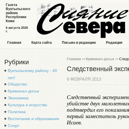
Газета
Вуктыльского
района
Республики
Коми
6 августа 2026
г.
Главная
Карта сайта
Письмо в редакцию
Редакция
Главная
Криминал-досье
Следс
Рубрики
Следственный экспе
Вуктыльскому району - 40
лет!
6 ФЕВРАЛЯ 2013
Общество
Криминал-досье
Следственный эксперимен
Экономика
убийстве двух малолетних
Культура и искусство
подтвердил его показани
Политика
первый заместитель рук
Воспитание и образование
Исаев.
Спорт