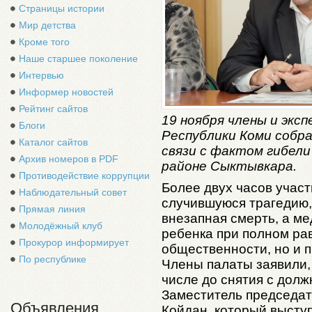
Страницы истории
Мир детства
Кроме того
Наше старшее поколение
Интервью
Информер новостей
Рейтинг сайтов
19 ноября члены и эк
Блоги
Республики Коми собра
Каталог сайтов
связи с фактом гибели
Архив номеров в PDF
районе Сыктывкара.
Противодействие коррупции
Более двух часов учас
Наблюдательный совет
случившуюся трагедию, 
Прямая линия
внезапная смерть, а м
Молодёжный клуб
ребенка при полном ра
Прокурор информирует
общественности, но и 
По республике
Члены палаты заявили, 
числе до снятия с долж
Заместитель председа
Объявления
Койдан, который выступ