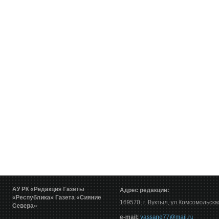
АУ РК «Редакция Газеты
Адрес редакции:
«Республика»
Газета «Сияние
169570, г. Вуктыл, ул.Комсомольска
Севера»
е-mail:
vassand77@mail.ru