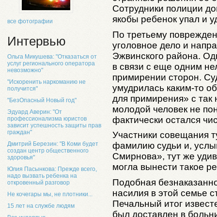
Сотрудники полиции до
якобы ребенок упал и у
все фотографии
По третьему поврежден
Интервью
уголовное дело и напр
Эжвинского района. Од
Ольга Микушева: "Отказаться от
услуг регионального оператора
в связи с еще одним н
невозможно"
примирении сторон. Суд
"Искоренить наркоманию не
умудрилась каким-то об
получится"
для примирения» с так
"БезОпасный Новый год"
молодой человек не пон
Эдуард Аверин: "От
фактически остался чис
профессионализма юристов
зависит успешность защиты прав
граждан"
Участники совещания т
Дмитрий Березин: "В Коми будет
фамилию судьи и, услы
создан центр общественного
Смирнова», тут же уди
здоровья"
могла вынести такое р
Юлия Пасынкова: Прежде всего,
надо вызвать ребенка на
Подобная безнаказаннос
откровенный разговор
насилия в этой семье 
Не кочегары мы, не плотники...
Печальный итог известе
15 лет на службе людям
был доставлен в больни