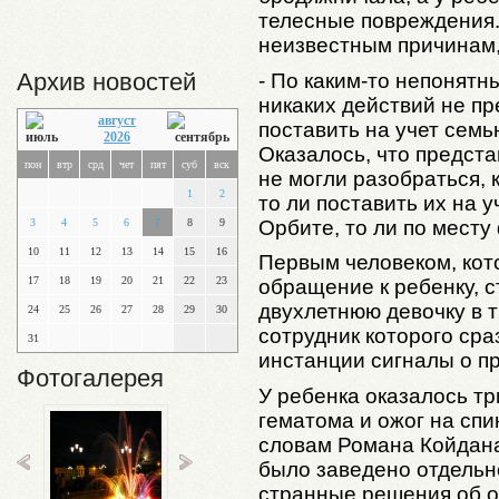
телесные повреждения. 
неизвестным причинам, 
Архив новостей
- По каким-то непонят
никаких действий не пр
август
поставить на учет семь
2026
Оказалось, что предст
пон
втр
срд
чет
пят
суб
вск
не могли разобраться, 
1
2
то ли поставить их на у
Орбите, то ли по месту
3
4
5
6
7
8
9
10
11
12
13
14
15
16
Первым человеком, кот
17
18
19
20
21
22
23
обращение к ребенку, с
двухлетнюю девочку в 
24
25
26
27
28
29
30
сотрудник которого ср
31
инстанции сигналы о п
Фотогалерея
У ребенка оказалось т
гематома и ожог на спи
словам Романа Койдана
было заведено отдельн
странные решения об о