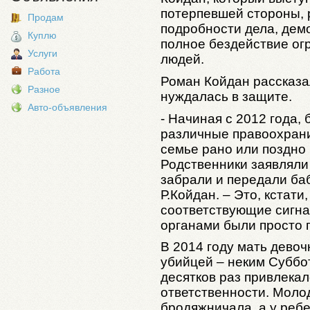
потерпевшей стороны, 
Продам
подробности дела, дем
Куплю
полное бездействие о
Услуги
людей.
Работа
Роман Койдан рассказал
Разное
нуждалась в защите.
Авто-объявления
- Начиная с 2012 года,
различные правоохрани
семье рано или поздно 
Родственники заявляли
забрали и передали ба
Р.Койдан. – Это, кстат
соответствующие сигн
органами были просто 
В 2014 году мать дево
убийцей – неким Суббо
десятков раз привлека
ответственности. Моло
бродяжничала, а у ребе