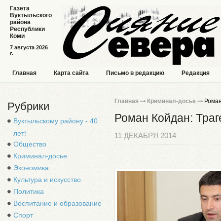
Газета
Вуктыльского
района
Республики
Коми
7 августа 2026
г.
Главная
Карта сайта
Письмо в редакцию
Редакция
Главная
Криминал-досье
Роман
Рубрики
Роман Койдан: Траг
Вуктыльскому району - 40
лет!
11 ДЕКАБРЯ 2014
Общество
Криминал-досье
Экономика
Культура и искусство
Политика
Воспитание и образование
Спорт