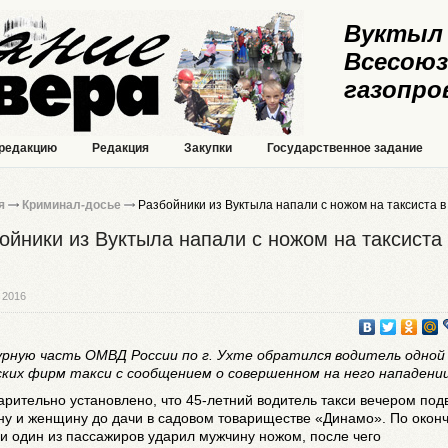
Вуктыл 
Всесоюз
газопро
 редакцию
Редакция
Закупки
Государственное задание
я
Криминал-досье
Разбойники из Вуктыла напали с ножом на таксиста в
ойники из Вуктыла напали с ножом на таксиста
 2016
урную часть ОМВД России по г. Ухте обратился водитель одной
ских фирм такси с сообщением о совершенном на него нападении
рительно установлено, что 45-летний водитель такси вечером под
ну и женщину до дачи в садовом товариществе «Динамо». По окон
и один из пассажиров ударил мужчину ножом, после чего