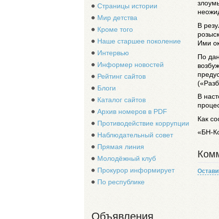
злоум
Страницы истории
неожи
Мир детства
В резу
Кроме того
розыск
Наше старшее поколение
Ими ок
Интервью
По да
Информер новостей
возбуж
предус
Рейтинг сайтов
(«Разб
Блоги
В наст
Каталог сайтов
процес
Архив номеров в PDF
Как со
Противодействие коррупции
«БН-К
Наблюдательный совет
Прямая линия
Комм
Молодёжный клуб
Прокурор информирует
Остави
По республике
Объявления