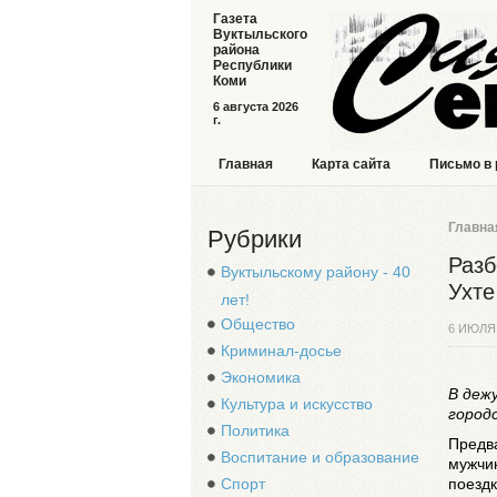
Газета
Вуктыльского
района
Республики
Коми
6 августа 2026
г.
Главная
Карта сайта
Письмо в
Главна
Рубрики
Разб
Вуктыльскому району - 40
Ухте
лет!
Общество
6 ИЮЛЯ
Криминал-досье
Экономика
В деж
Культура и искусство
город
Политика
Предва
Воспитание и образование
мужчи
Спорт
поездк