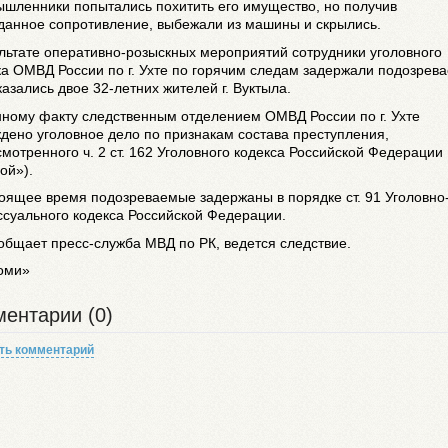
ышленники попытались похитить его имущество, но получив
данное сопротивление, выбежали из машины и скрылись.
льтате оперативно-розыскных мероприятий сотрудники уголовного
а ОМВД России по г. Ухте по горячим следам задержали подозрев
азались двое 32-летних жителей г. Вуктыла.
нному факту следственным отделением ОМВД России по г. Ухте
дено уголовное дело по признакам состава преступления,
мотренного ч. 2 ст. 162 Уголовного кодекса Российской Федерации
ой»).
оящее время подозреваемые задержаны в порядке ст. 91 Уголовно
суального кодекса Российской Федерации.
общает пресс-служба МВД по РК, ведется следствие.
оми»
ентарии (0)
ть комментарий