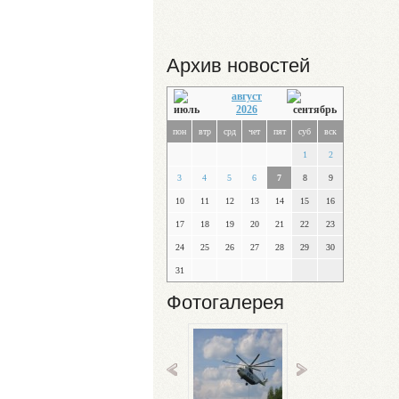
Архив новостей
август
2026
пон
втр
срд
чет
пят
суб
вск
1
2
3
4
5
6
7
8
9
10
11
12
13
14
15
16
17
18
19
20
21
22
23
24
25
26
27
28
29
30
31
Фотогалерея