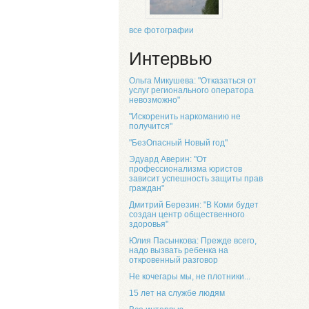
все фотографии
Интервью
Ольга Микушева: "Отказаться от
услуг регионального оператора
невозможно"
"Искоренить наркоманию не
получится"
"БезОпасный Новый год"
Эдуард Аверин: "От
профессионализма юристов
зависит успешность защиты прав
граждан"
Дмитрий Березин: "В Коми будет
создан центр общественного
здоровья"
Юлия Пасынкова: Прежде всего,
надо вызвать ребенка на
откровенный разговор
Не кочегары мы, не плотники...
15 лет на службе людям