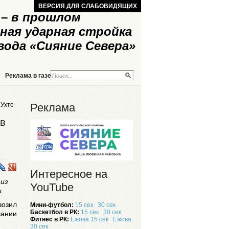
ВЕРСИЯ ДЛЯ СЛАБОВИДЯЩИХ
– в прошлом
ная ударная стройка
вода «Сияние Севера»
Реклама в газете
Реклама на сайте
 Ухте
Реклама
 в
Интересное на
 из
YouTube
.
возил
Мини-футбол:
15 сек
30 сек
Баскетбол в РК:
15 сек
30 сек
чании
Фитнес в РК:
Ежова 15 сек
Ежова
30 сек