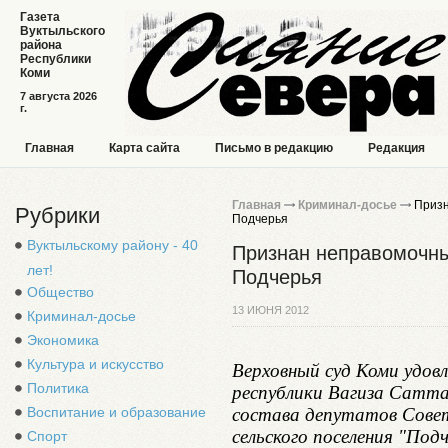
Газета
Вуктыльского
района
Республики
Коми
7 августа 2026
г.
Главная
Карта сайта
Письмо в редакцию
Редакция
Главная
Криминал-досье
Призн
Рубрики
Подчерья
Вуктыльскому району - 40
Признан неправомочны
лет!
Подчерья
Общество
13 ИЮНЯ 2012
Криминал-досье
Экономика
Культура и искусство
Верховный суд Коми удовл
Политика
республики Вагиза Сатта
состава депутатов Совет
Воспитание и образование
сельского поселения "Под
Спорт