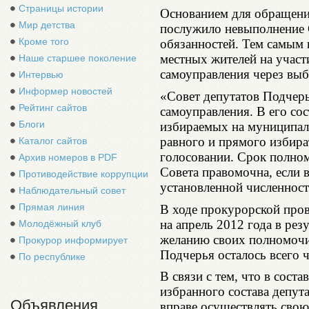
Страницы истории
Основанием для обращени
Мир детства
послужило невыполнение 
Кроме того
обязанностей. Тем самым
местных жителей на участ
Наше старшее поколение
самоуправления через вы
Интервью
Информер новостей
«Совет депутатов Подчерь
Рейтинг сайтов
самоуправления. В его сос
Блоги
избираемых на муниципал
равного и прямого избира
Каталог сайтов
голосовании. Срок полном
Архив номеров в PDF
Совета правомочна, если в
Противодействие коррупции
установленной численност
Наблюдательный совет
Прямая линия
В ходе прокурорской пров
на апрель 2012 года в рез
Молодёжный клуб
желанию своих полномочи
Прокурор информирует
Подчерья осталось всего ч
По республике
В связи с тем, что в соста
избранного состава депута
Объявления
вправе осуществлять свою