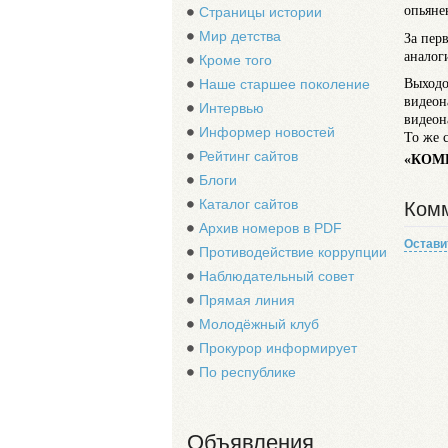
опьяне
Страницы истории
Мир детства
За пер
аналог
Кроме того
Выходо
Наше старшее поколение
видеон
Интервью
видеон
Информер новостей
То же 
Рейтинг сайтов
«КОМ
Блоги
Каталог сайтов
Комм
Архив номеров в PDF
Остави
Противодействие коррупции
Наблюдательный совет
Прямая линия
Молодёжный клуб
Прокурор информирует
По республике
Объявления