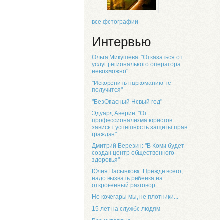
все фотографии
Интервью
Ольга Микушева: "Отказаться от
услуг регионального оператора
невозможно"
"Искоренить наркоманию не
получится"
"БезОпасный Новый год"
Эдуард Аверин: "От
профессионализма юристов
зависит успешность защиты прав
граждан"
Дмитрий Березин: "В Коми будет
создан центр общественного
здоровья"
Юлия Пасынкова: Прежде всего,
надо вызвать ребенка на
откровенный разговор
Не кочегары мы, не плотники...
15 лет на службе людям