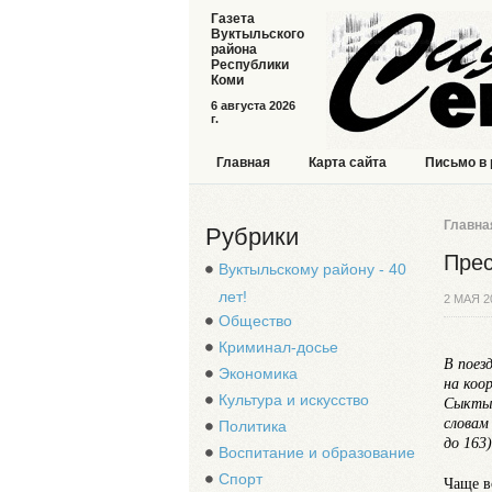
Газета
Вуктыльского
района
Республики
Коми
6 августа 2026
г.
Главная
Карта сайта
Письмо в
Главна
Рубрики
Прес
Вуктыльскому району - 40
лет!
2 МАЯ 2
Общество
Криминал-досье
В поез
Экономика
на коо
Культура и искусство
Сыктыв
словам
Политика
до 163
Воспитание и образование
Спорт
Чаще в