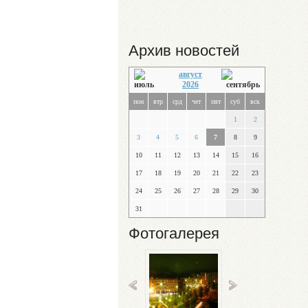
Архив новостей
август
2026
пон
втр
срд
чет
пят
суб
вск
1
2
3
4
5
6
7
8
9
10
11
12
13
14
15
16
17
18
19
20
21
22
23
24
25
26
27
28
29
30
31
Фотогалерея