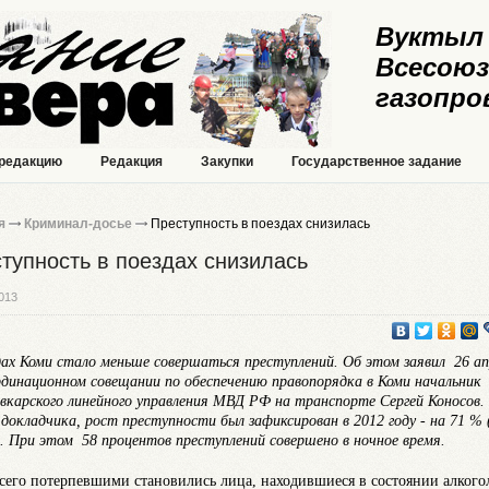
Вуктыл 
Всесоюз
газопро
 редакцию
Редакция
Закупки
Государственное задание
я
Криминал-досье
Преступность в поездах снизилась
тупность в поездах снизилась
013
дах Коми стало меньше совершаться преступлений. Об этом заявил 26 ап
рдинационном совещании по обеспечению правопорядка в Коми начальник
карского линейного управления МВД РФ на транспорте Сергей Коносов.
 докладчика, рост преступности был зафиксирован в 2012 году - на 71 % 
). При этом 58 процентов преступлений совершено в ночное время.
сего потерпевшими становились лица, находившиеся в состоянии алкого