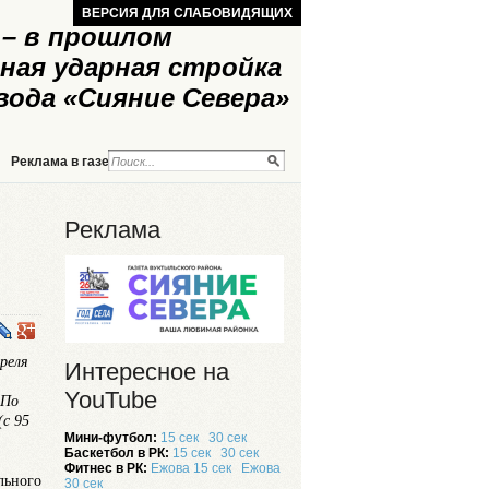
ВЕРСИЯ ДЛЯ СЛАБОВИДЯЩИХ
– в прошлом
ная ударная стройка
вода «Сияние Севера»
Реклама в газете
Реклама на сайте
Реклама
реля
Интересное на
YouTube
 По
(с 95
Мини-футбол:
15 сек
30 сек
Баскетбол в РК:
15 сек
30 сек
Фитнес в РК:
Ежова 15 сек
Ежова
льного
30 сек