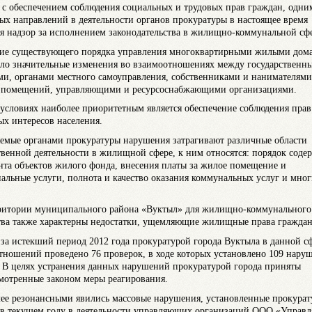
 с обеспечением соблюдения социальных и трудовых прав граждан, одни
ых направлений в деятельности органов прокуратуры в настоящее время
ся надзор за исполнением законодательства в жилищно-коммунальной сф
ие существующего порядка управления многоквартирными жилыми дом
ло значительные изменения во взаимоотношениях между государственн
ми, органами местного самоуправления, собственниками и нанимателями
помещений, управляющими и ресурсоснабжающими организациями.
 условиях наиболее приоритетным является обеспечение соблюдения прав
ых интересов населения.
емые органами прокуратуры нарушения затрагивают различные области
твенной деятельности в жилищной сфере, к ним относятся: порядок соде
нта объектов жилого фонда, внесения платы за жилое помещение и
альные услуги, полнота и качество оказания коммунальных услуг и мног
.
ритории муниципального района «Вуктыл» для жилищно-коммунального
тва также характерны недостатки, ущемляющие жилищные права граждан
 за истекший период 2012 года прокуратурой города Вуктыла в данной с
тношений проведено 76 проверок, в ходе которых установлено 109 нару
. В целях устранения данных нарушений прокуратурой города приняты
мотренные законом меры реагирования.
ее резонансными явились массовые нарушения, установленные прокурат
 в текущем году в деятельности управляющих организаций ООО «Управ