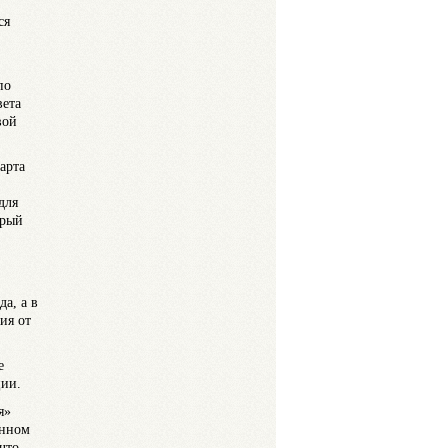
ся
по
вета
вой
арта
для
орый
а, а в
ия от
е
ции.
я»
енном
что