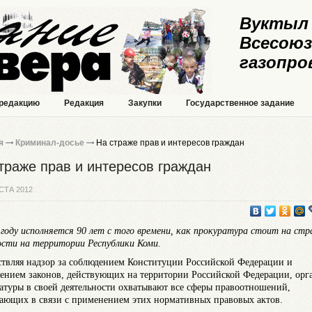
Вуктыл 
Всесоюз
газопро
 редакцию
Редакция
Закупки
Государственное задание
я
Криминал-досье
На страже прав и интересов граждан
траже прав и интересов граждан
СТА 2012
 году исполняется 90 лет с того времени, как прокуратура стоит на ст
ости на территории Республики Коми.
твляя надзор за соблюдением Конституции Российской Федерации и
ением законов, действующих на территории Российской Федерации, орг
атуры в своей деятельности охватывают все сферы правоотношений,
ающих в связи с применением этих нормативных правовых актов.