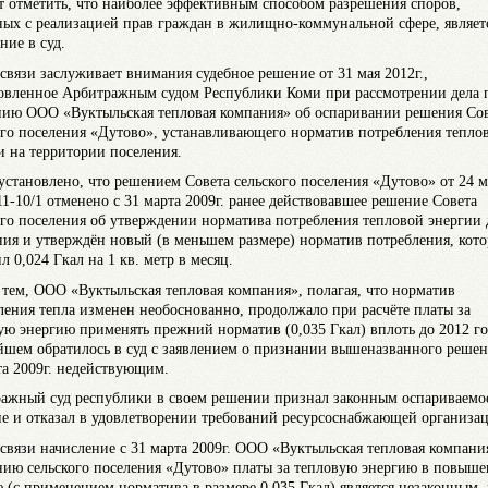
т отметить, что наиболее эффективным способом разрешения споров,
ных с реализацией прав граждан в жилищно-коммунальной сфере, являет
ние в суд.
 связи заслуживает внимания судебное решение от 31 мая 2012г.,
овленное Арбитражным судом Республики Коми при рассмотрении дела 
нию ООО «Вуктыльская тепловая компания» об оспаривании решения Со
ого поселения «Дутово», устанавливающего норматив потребления тепло
и на территории поселения.
установлено, что решением Совета сельского поселения «Дутово» от 24 м
 11-10/1 отменено с 31 марта 2009г. ранее действовавшее решение Совета
ого поселения об утверждении норматива потребления тепловой энергии 
ния и утверждён новый (в меньшем размере) норматив потребления, кот
л 0,024 Гкал на 1 кв. метр в месяц.
тем, ООО «Вуктыльская тепловая компания», полагая, что норматив
ления тепла изменен необоснованно, продолжало при расчёте платы за
ую энергию применять прежний норматив (0,035 Гкал) вплоть до 2012 год
йшем обратилось в суд с заявлением о признании вышеназванного решен
та 2009г. недействующим.
ажный суд республики в своем решении признал законным оспариваемо
е и отказал в удовлетворении требований ресурсоснабжающей организа
 связи начисление с 31 марта 2009г. ООО «Вуктыльская тепловая компани
нию сельского поселения «Дутово» платы за тепловую энергию в повыш
е (с применением норматива в размере 0,035 Гкал) является незаконным, 