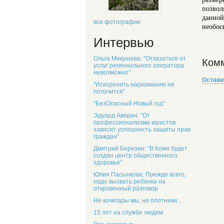
позвол
данной
все фотографии
необос
Интервью
Ольга Микушева: "Отказаться от
Комм
услуг регионального оператора
невозможно"
Остави
"Искоренить наркоманию не
получится"
"БезОпасный Новый год"
Эдуард Аверин: "От
профессионализма юристов
зависит успешность защиты прав
граждан"
Дмитрий Березин: "В Коми будет
создан центр общественного
здоровья"
Юлия Пасынкова: Прежде всего,
надо вызвать ребенка на
откровенный разговор
Не кочегары мы, не плотники...
15 лет на службе людям