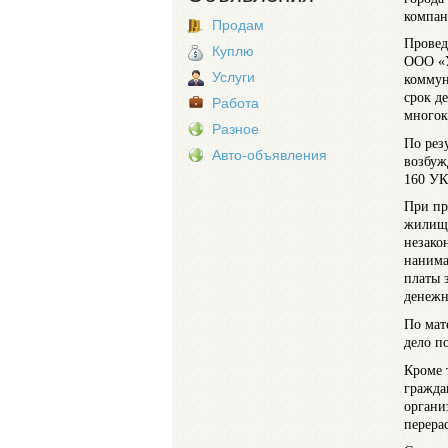
компан
Продам
Провед
Куплю
ООО «У
Услуги
коммун
срок д
Работа
многок
Разное
По рез
Авто-объявления
возбуж
160 УК
При пр
жилищн
незако
нанима
платы 
денежн
По мат
дело п
Кроме 
гражда
органи
перера