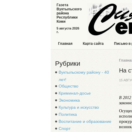
Газета
Вуктыльского
района
Республики
Коми
5 августа 2026
г.
Главная
Карта сайта
Письмо в
Главна
Рубрики
На с
Вуктыльскому району - 40
лет!
15 АВГУ
Общество
Криминал-досье
В 2012
Экономика
законн
Культура и искусство
Осущес
Политика
исполн
Воспитание и образование
прокур
возник
Спорт