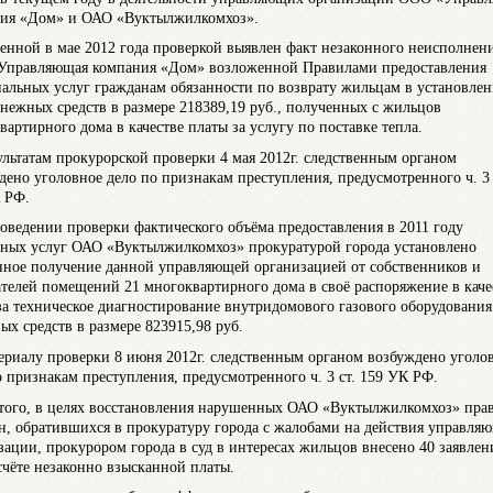
ия «Дом» и ОАО «Вуктылжилкомхоз».
енной в мае 2012 года проверкой выявлен факт незаконного неисполнен
правляющая компания «Дом» возложенной Правилами предоставления
альных услуг гражданам обязанности по возврату жильцам в установле
енежных средств в размере 218389,19 руб., полученных с жильцов
вартирного дома в качестве платы за услугу по поставке тепла.
ультатам прокурорской проверки 4 мая 2012г. следственным органом
дено уголовное дело по признакам преступления, предусмотренного ч. 3 
 РФ.
оведении проверки фактического объёма предоставления в 2011 году
ых услуг ОАО «Вуктылжилкомхоз» прокуратурой города установлено
нное получение данной управляющей организацией от собственников и
телей помещений 21 многоквартирного дома в своё распоряжение в каче
за техническое диагностирование внутридомового газового оборудования
ых средств в размере 823915,98 руб.
ериалу проверки 8 июня 2012г. следственным органом возбуждено уголо
о признакам преступления, предусмотренного ч. 3 ст. 159 УК РФ.
того, в целях восстановления нарушенных ОАО «Вуктылжилкомхоз» пра
н, обратившихся в прокуратуру города с жалобами на действия управля
зации, прокурором города в суд в интересах жильцов внесено 40 заявлен
счёте незаконно взысканной платы.