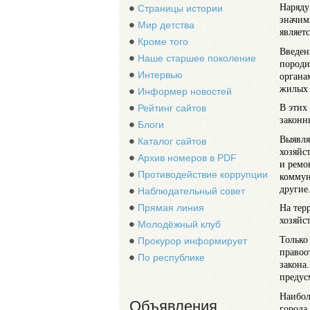
Наряду
Страницы истории
значим
Мир детства
являет
Кроме того
Введен
Наше старшее поколение
породи
Интервью
органа
жилых 
Информер новостей
В этих
Рейтинг сайтов
законн
Блоги
Выявля
Каталог сайтов
хозяйс
Архив номеров в PDF
и ремо
Противодействие коррупции
коммун
другие
Наблюдательный совет
Прямая линия
На тер
хозяйс
Молодёжный клуб
Только
Прокурор информирует
правоо
По республике
закона
предус
Наибол
Объявления
города