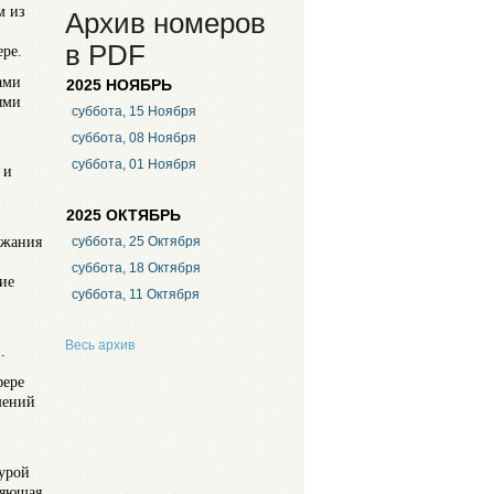
м из
Архив номеров
в PDF
ере.
ами
2025 НОЯБРЬ
ыми
суббота, 15 Ноября
суббота, 08 Ноября
суббота, 01 Ноября
 и
2025 ОКТЯБРЬ
ржания
суббота, 25 Октября
суббота, 18 Октября
ие
суббота, 11 Октября
Весь архив
.
фере
шений
урой
ляющая