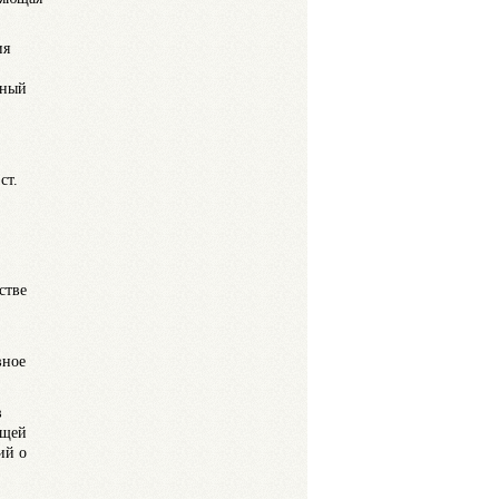
ия
нный
ст.
стве
вное
в
ющей
ий о