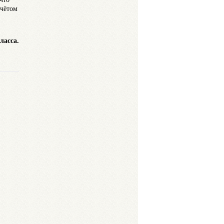
счётом
ласса.