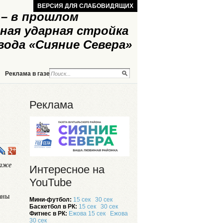
ВЕРСИЯ ДЛЯ СЛАБОВИДЯЩИХ
– в прошлом
ная ударная стройка
вода «Сияние Севера»
Реклама в газете
Реклама на сайте
Реклама
раже
Интересное на
YouTube
аны
Мини-футбол:
15 сек
30 сек
Баскетбол в РК:
15 сек
30 сек
Фитнес в РК:
Ежова 15 сек
Ежова
30 сек