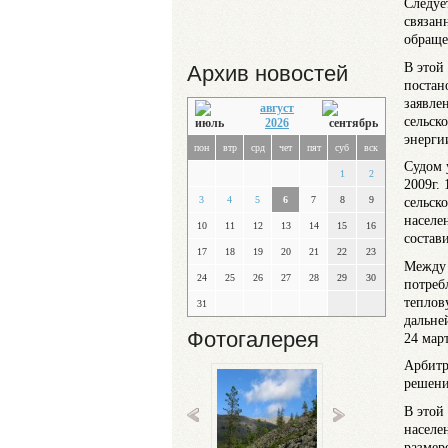
Следуе
связан
обраще
В этой
Архив новостей
постан
заявле
август
сельск
2026
энерги
пон
втр
срд
чет
пят
суб
вск
Судом 
1
2
2009г.
3
4
5
6
7
8
9
сельск
населе
10
11
12
13
14
15
16
состави
17
18
19
20
21
22
23
Между 
24
25
26
27
28
29
30
потреб
теплов
31
дальне
Фотогалерея
24 мар
Арбитр
решени
В этой
населе
размер