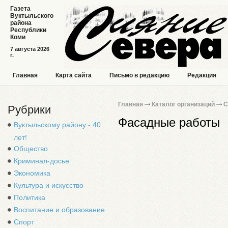
Газета
Вуктыльского
района
Республики
Коми
7 августа 2026
г.
Главная
Карта сайта
Письмо в редакцию
Редакция
Главная
Каталог организаций
С
Рубрики
Фасадные работы
Вуктыльскому району - 40
лет!
Общество
Криминал-досье
Экономика
Культура и искусство
Политика
Воспитание и образование
Спорт