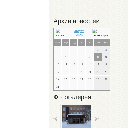
Архив новостей
август
2026
пон
втр
срд
чет
пят
суб
вск
1
2
3
4
5
6
7
8
9
10
11
12
13
14
15
16
17
18
19
20
21
22
23
24
25
26
27
28
29
30
31
Фотогалерея