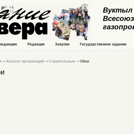
Вуктыл 
Всесоюз
газопро
 редакцию
Редакция
Закупки
Государственное задание
я
Каталог организаций
Строительные
Обои
ои