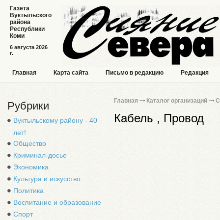
Газета
Вуктыльского
района
Республики
Коми
6 августа 2026
г.
Главная
Карта сайта
Письмо в редакцию
Редакция
Главная
Каталог организаций
С
Рубрики
Кабель , Провод
Вуктыльскому району - 40
лет!
Общество
Криминал-досье
Экономика
Культура и искусство
Политика
Воспитание и образование
Спорт