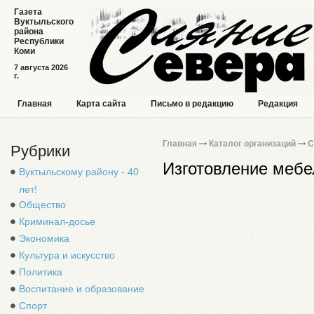
Газета
Вуктыльского
района
Республики
Коми
7 августа 2026
г.
Главная
Карта сайта
Письмо в редакцию
Редакция
Главная
Каталог организаций
С
Рубрики
Изготовление мебе
Вуктыльскому району - 40
лет!
Общество
Криминал-досье
Экономика
Культура и искусство
Политика
Воспитание и образование
Спорт