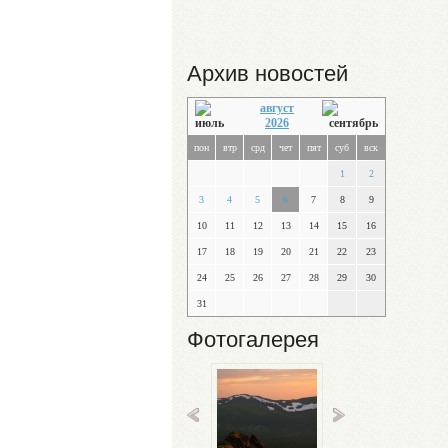
Архив новостей
август
2026
пон
втр
срд
чет
пят
суб
вск
1
2
3
4
5
6
7
8
9
10
11
12
13
14
15
16
17
18
19
20
21
22
23
24
25
26
27
28
29
30
31
Фотогалерея