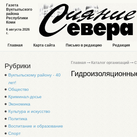
Газета
Вуктыльского
района
Республики
Коми
6 августа 2026
г.
Главная
Карта сайта
Письмо в редакцию
Редакция
Главная
Каталог организаций
С
Рубрики
Гидроизоляционны
Вуктыльскому району - 40
лет!
Общество
Криминал-досье
Экономика
Культура и искусство
Политика
Воспитание и образование
Спорт