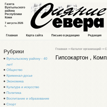
Газета
Вуктыльского
района
Республики
Коми
7 августа 2026
г.
Главная
Карта сайта
Письмо в редакцию
Редакция
Главная
Каталог организаций
С
Рубрики
Гипсокартон , Ком
Вуктыльскому району - 40
лет!
Общество
Криминал-досье
Экономика
Культура и искусство
Политика
Воспитание и образование
Спорт