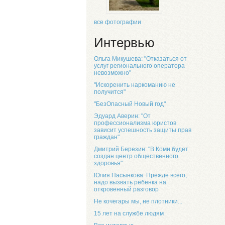
все фотографии
Интервью
Ольга Микушева: "Отказаться от
услуг регионального оператора
невозможно"
"Искоренить наркоманию не
получится"
"БезОпасный Новый год"
Эдуард Аверин: "От
профессионализма юристов
зависит успешность защиты прав
граждан"
Дмитрий Березин: "В Коми будет
создан центр общественного
здоровья"
Юлия Пасынкова: Прежде всего,
надо вызвать ребенка на
откровенный разговор
Не кочегары мы, не плотники...
15 лет на службе людям