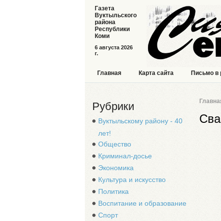
Газета
Вуктыльского
района
Республики
Коми
6 августа 2026
г.
Главная
Карта сайта
Письмо в
Главна
Рубрики
Сва
Вуктыльскому району - 40
лет!
Общество
Криминал-досье
Экономика
Культура и искусство
Политика
Воспитание и образование
Спорт