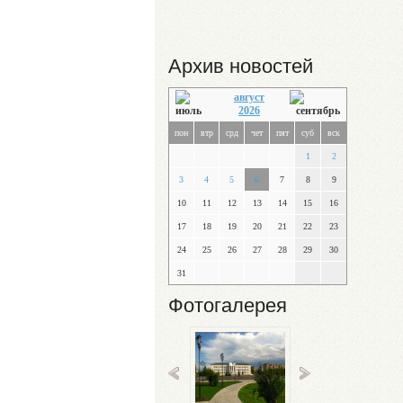
Архив новостей
август
2026
пон
втр
срд
чет
пят
суб
вск
1
2
3
4
5
6
7
8
9
10
11
12
13
14
15
16
17
18
19
20
21
22
23
24
25
26
27
28
29
30
31
Фотогалерея