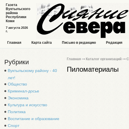
Газета
Вуктыльского
района
Республики
Коми
7 августа 2026
г.
Главная
Карта сайта
Письмо в редакцию
Редакция
Главная
Каталог организаций
С
Рубрики
Пиломатериалы
Вуктыльскому району - 40
лет!
Общество
Криминал-досье
Экономика
Культура и искусство
Политика
Воспитание и образование
Спорт