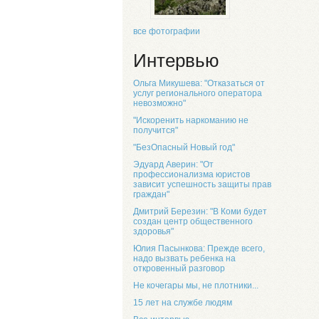
все фотографии
Интервью
Ольга Микушева: "Отказаться от
услуг регионального оператора
невозможно"
"Искоренить наркоманию не
получится"
"БезОпасный Новый год"
Эдуард Аверин: "От
профессионализма юристов
зависит успешность защиты прав
граждан"
Дмитрий Березин: "В Коми будет
создан центр общественного
здоровья"
Юлия Пасынкова: Прежде всего,
надо вызвать ребенка на
откровенный разговор
Не кочегары мы, не плотники...
15 лет на службе людям