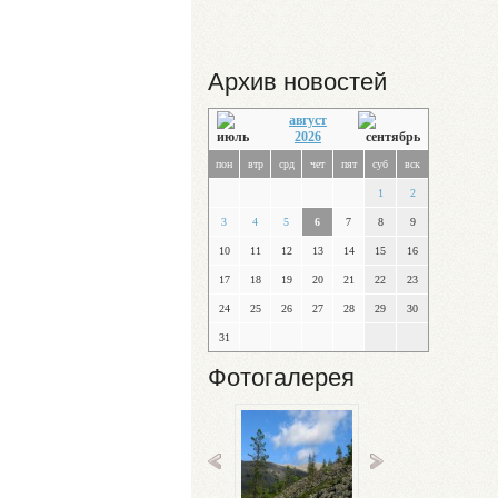
Архив новостей
август
2026
пон
втр
срд
чет
пят
суб
вск
1
2
3
4
5
6
7
8
9
10
11
12
13
14
15
16
17
18
19
20
21
22
23
24
25
26
27
28
29
30
31
Фотогалерея