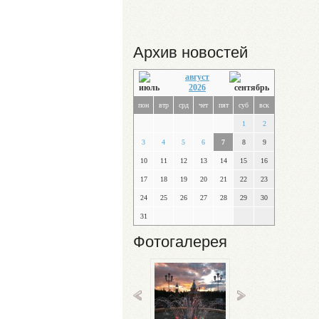
Архив новостей
август
2026
пон
втр
срд
чет
пят
суб
вск
1
2
3
4
5
6
7
8
9
10
11
12
13
14
15
16
17
18
19
20
21
22
23
24
25
26
27
28
29
30
31
Фотогалерея