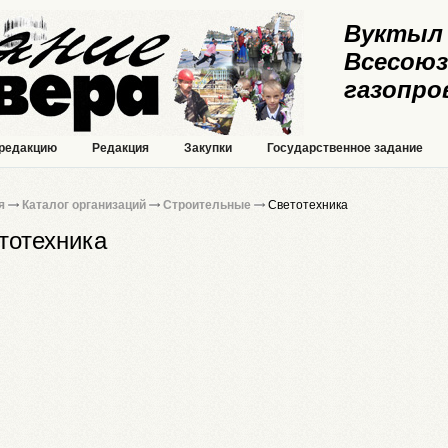
Вуктыл 
Всесоюз
газопро
 редакцию
Редакция
Закупки
Государственное задание
я
Каталог организаций
Строительные
Светотехника
тотехника