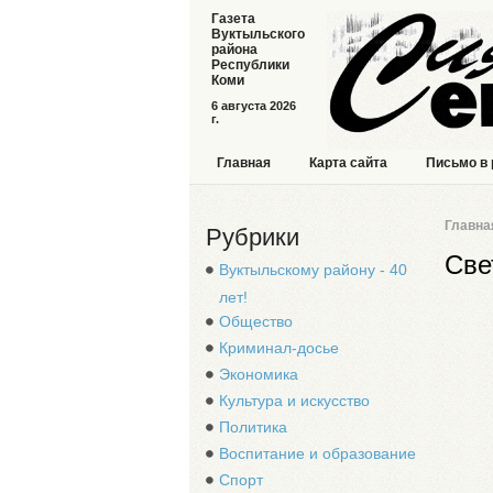
Газета
Вуктыльского
района
Республики
Коми
6 августа 2026
г.
Главная
Карта сайта
Письмо в
Главна
Рубрики
Све
Вуктыльскому району - 40
лет!
Общество
Криминал-досье
Экономика
Культура и искусство
Политика
Воспитание и образование
Спорт