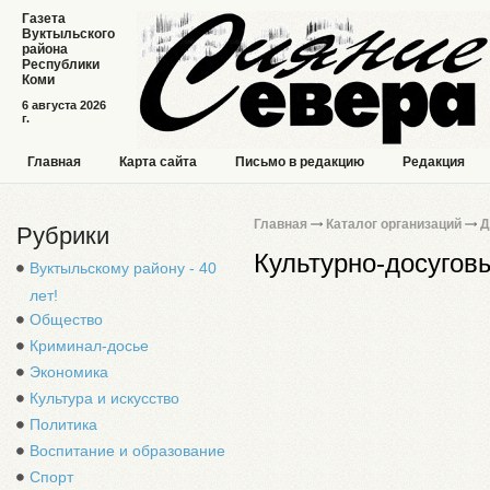
Газета
Вуктыльского
района
Республики
Коми
6 августа 2026
г.
Главная
Карта сайта
Письмо в редакцию
Редакция
Главная
Каталог организаций
Д
Рубрики
Культурно-досугов
Вуктыльскому району - 40
лет!
Общество
Криминал-досье
Экономика
Культура и искусство
Политика
Воспитание и образование
Спорт