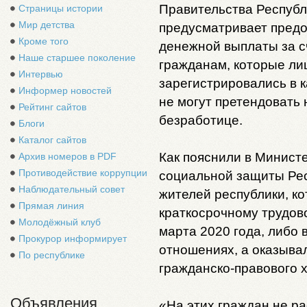
Правительства Республ
Страницы истории
Мир детства
предусматривает пред
Кроме того
денежной выплаты за с
Наше старшее поколение
гражданам, которые ли
Интервью
зарегистрировались в к
Информер новостей
не могут претендовать
Рейтинг сайтов
безработице.
Блоги
Каталог сайтов
Как пояснили в Министе
Архив номеров в PDF
Противодействие коррупции
социальной защиты Рес
Наблюдательный совет
жителей республики, ко
Прямая линия
краткосрочному трудов
Молодёжный клуб
марта 2020 года, либо 
Прокурор информирует
отношениях, а оказыва
По республике
гражданско-правового 
Объявления
«На этих граждан не р