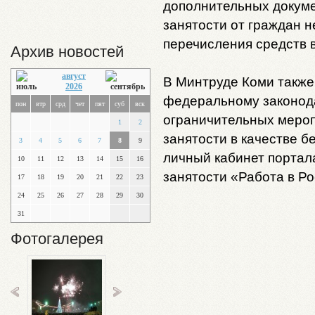
дополнительных докуме
занятости от граждан н
перечисления средств 
Архив новостей
август
В Минтруде Коми также
2026
федеральному законода
пон
втр
срд
чет
пят
суб
вск
ограничительных мероп
1
2
занятости в качестве б
3
4
5
6
7
8
9
личный кабинет портал
10
11
12
13
14
15
16
занятости «Работа в Р
17
18
19
20
21
22
23
24
25
26
27
28
29
30
31
Фотогалерея