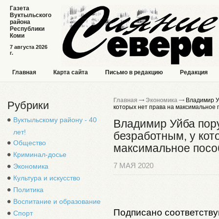
Газета
Вуктыльского
района
Республики
Коми
7 августа 2026
г.
Главная
Карта сайта
Письмо в редакцию
Редакция
Главная
Экономика
Владимир У
Рубрики
которых нет права на максимальное 
Вуктыльскому району - 40
Владимир Уйба пор
лет!
безработным, у кот
Общество
максимальное посо
Криминал-досье
7 МАЯ 2020
Экономика
Культура и искусство
Политика
Воспитание и образование
Подписано соответств
Спорт