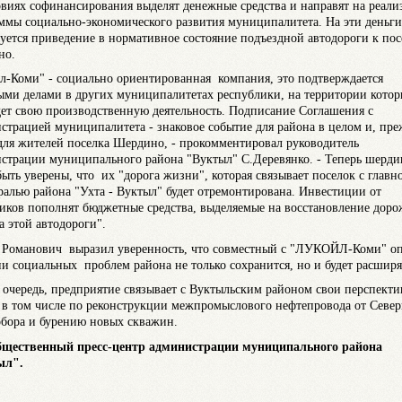
овиях софинансирования выделят денежные средства и направят на реал
ммы социально-экономического развития муниципалитета. На эти деньги
уется приведение в нормативное состояние подъездной автодороги к пос
но.
л-Коми" - социально ориентированная компания, это подтверждается
ыми делами в других муниципалитетах республики, на территории кото
дет свою производственную деятельность. Подписание Соглашения с
страцией муниципалитета - знаковое событие для района в целом и, пре
 для жителей поселка Шердино, - прокомментировал руководитель
страции муниципального района "Вуктыл" С.Деревянко. - Теперь шерд
быть уверены, что их "дорога жизни", которая связывает поселок с главн
ралью района "Ухта - Вуктыл" будет отремонтирована. Инвестиции от
иков пополнят бюджетные средства, выделяемые на восстановление дор
а этой автодороги".
 Романович выразил уверенность, что совместный с "ЛУКОЙЛ-Коми" о
и социальных проблем района не только сохранится, но и будет расширя
 очередь, предприятие связывает с Вуктыльским районом свои перспект
 в том числе по реконструкции межпромыслового нефтепровода от Севе
бора и бурению новых скважин.
твенный пресс-центр администрации муниципального района
ыл".