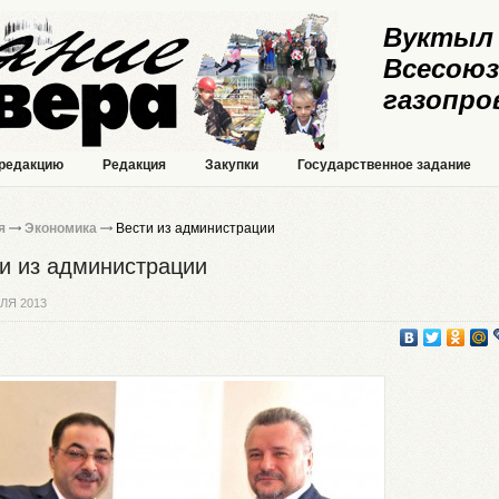
Вуктыл 
Всесоюз
газопро
 редакцию
Редакция
Закупки
Государственное задание
я
Экономика
Вести из администрации
и из администрации
ЛЯ 2013