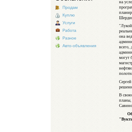
на усл
програ
Продам
планир
Куплю
Шерди
Услуги
"Лукой
Работа
реальн
она ве
Разное
админи
Авто-объявления
всего,
админи
могут 
магист
нефтян
полотн
Сергей
решени
В свою
планы,
Савино
Общес
"Вукт