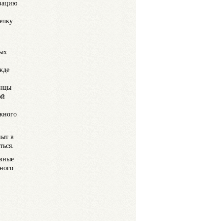
изацию
елку
рых
жде
инцы
ой
ожного
пыт в
ться.
ивные
рного