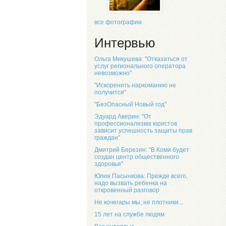
все фотографии
Интервью
Ольга Микушева: "Отказаться от
услуг регионального оператора
невозможно"
"Искоренить наркоманию не
получится"
"БезОпасный Новый год"
Эдуард Аверин: "От
профессионализма юристов
зависит успешность защиты прав
граждан"
Дмитрий Березин: "В Коми будет
создан центр общественного
здоровья"
Юлия Пасынкова: Прежде всего,
надо вызвать ребенка на
откровенный разговор
Не кочегары мы, не плотники...
15 лет на службе людям