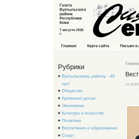
Газета
Вуктыльского
района
Республики
Коми
7 августа 2026
г.
Главная
Карта сайта
Письмо в
Главна
Рубрики
Вест
Вуктыльскому району - 40
лет!
24 АПРЕ
Общество
Криминал-досье
Экономика
Культура и искусство
Политика
Воспитание и образование
Спорт