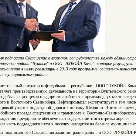
еля подписано Соглашение о взаимном сотрудничестве между администр
пального района "Вуктыл" и ООО "ЛУКОЙЛ-Коми", которое регулирует
отношения в целях реализации в 2013 году программы социально-экономич
ия муниципального района.
 лет главный оператор нефтедобычи в республике - ООО "ЛУКОЙЛ-Коми
твляет производственную деятельность на территории Вуктыльского райо
з добывающих цехов предприятия работает в пределах двух месторожден
ого и Восточного Савинобора. Нефтепромысел эксплуатирует в том числе
тровый участок подъездной дороги к поселку Шердино. В зимнее время 
ебойного проезда спецтехники и транспорта к Восточно-Савиноборском
ождению предприятие обеспечивает содержание этого отрезка дороги.
ная часть подъездного пути к поселку находится на балансе муниципалит
ах подписанного Соглашения администрация района и ООО "ЛУКОЙЛ-