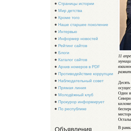
Страницы истории
Мир детства
Кроме того
Наше старшее поколение
Интервью
Информер новостей
Рейтинг сайтов
Блоги
11 апр
Каталог сайтов
муници
взаимо
Архив номеров в PDF
развит
Противодействие коррупции
Наблюдательный совет
Десять
осущес
Прямая линия
Один и
Молодёжный клуб
Северн
Прокурор информирует
киломе
беспер
По республике
местор
Осталь
В рамк
Объявления