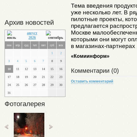
Тема введения продукт
уже несколько лет. В р
пилотные проекты, кот
Архив новостей
предлагается распростр
Москве малообеспечен
август
2026
которыми они могут оп
в магазинах-партнерах
пон
втр
срд
чет
пят
суб
вск
1
2
«Комиинформ»
3
4
5
6
7
8
9
Комментарии (0)
10
11
12
13
14
15
16
17
18
19
20
21
22
23
Оставить комментарий
24
25
26
27
28
29
30
31
Фотогалерея