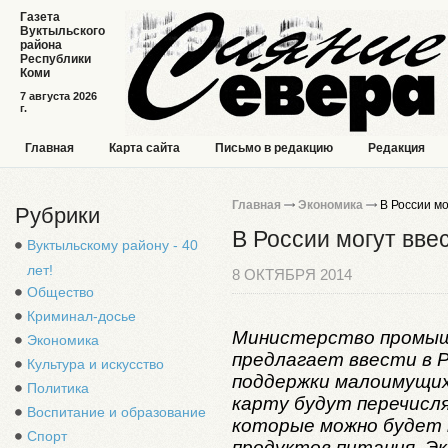
Газета
Вуктыльского
района
Республики
Коми
7 августа 2026
г.
Главная
Карта сайта
Письмо в редакцию
Редакция
Главная
Экономика
В России мо
Рубрики
В России могут вве
Вуктыльскому району - 40
лет!
8 ОКТЯБРЯ 2014
Общество
Криминал-досье
Министерство промыш
Экономика
предлагает ввести в 
Культура и искусство
поддержки малоимущих
Политика
карту будут перечисл
Воспитание и образование
которые можно будет 
Спорт
продуктов питания. Э