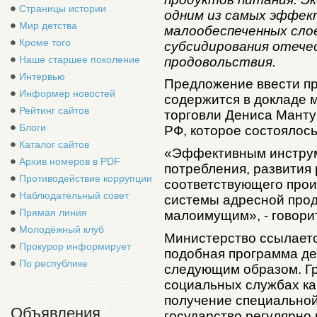
Страницы истории
одним из самых эффек
Мир детства
малообеспеченных слое
Кроме того
субсидирования отече
Наше старшее поколение
продовольствия.
Интервью
Предложение ввести пр
Информер новостей
содержится в докладе 
Рейтинг сайтов
торговли Дениса Манту
Блоги
РФ, которое состоялось 
Каталог сайтов
«Эффективным инстру
Архив номеров в PDF
потребления, развития
Противодействие коррупции
соответствующего прои
Наблюдательный совет
системы адресной про
Прямая линия
малоимущим», - говорит
Молодёжный клуб
Министерство ссылаетс
Прокурор информирует
подобная программа де
По республике
следующим образом. Г
социальных службах ка
получение специальной
Объявления
государство регулярно