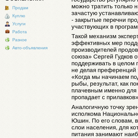
можно тратить только 
Продам
зачастую устанавливаю
Куплю
- закрытые перечни про
Услуги
участвующих в програм
Работа
Такой механизм экспер
Разное
эффективных мер подд
Авто-объявления
производителей продов
союза» Сергей Гудков о
поддерживать в целом 
не делая преференций 
«Когда мы начинаем по
рыбы, результат, как п
плачевным именно для н
пропадает с прилавков»,
Аналогичную точку зре
исполкома Национальн
Юшин. По его словам, 
слои населения, для к
питания занимают наи