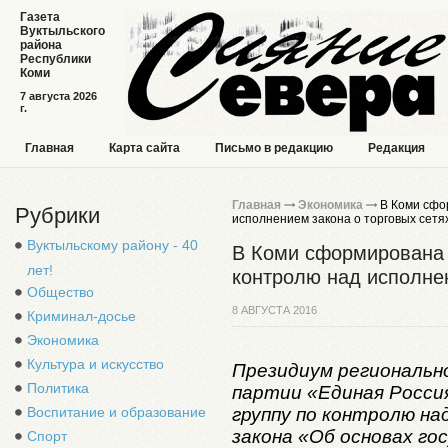
Газета
Вуктыльского
района
Республики
Коми
7 августа 2026
г.
Главная
Карта сайта
Письмо в редакцию
Редакция
Главная
Экономика
В Коми сфо
Рубрики
исполнением закона о торговых сетя
Вуктыльскому району - 40
В Коми сформирована 
лет!
контролю над исполнен
Общество
8 АВГУСТА 2016
Криминал-досье
Экономика
Культура и искусство
Президиум региональн
Политика
партии «Единая Росси
группу по контролю на
Воспитание и образование
закона «Об основах го
Спорт