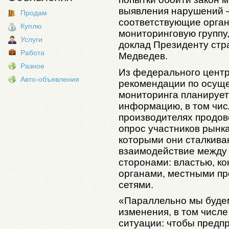
выявления нарушений 
Продам
соответствующие орга
Куплю
мониторинговую группу
Услуги
доклад Президенту стр
Работа
Медведев.
Разное
Из федерального центр
Авто-объявления
рекомендации по осущ
мониторинга планирует
информацию, в том числ
производителях продов
опрос участников рынка
которыми они сталкива
взаимодействие между
сторонами: властью, 
органами, местными пр
сетями.
«Параллельно мы будем
изменения, в том числе
ситуации: чтобы предп