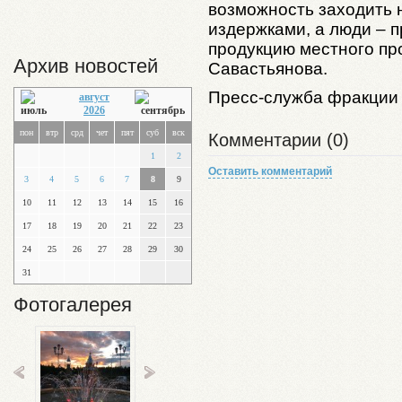
возможность заходить 
издержками, а люди – 
продукцию местного пр
Архив новостей
Савастьянова.
Пресс-служба фракции
август
2026
пон
втр
срд
чет
пят
суб
вск
Комментарии (0)
1
2
Оставить комментарий
3
4
5
6
7
8
9
10
11
12
13
14
15
16
17
18
19
20
21
22
23
24
25
26
27
28
29
30
31
Фотогалерея