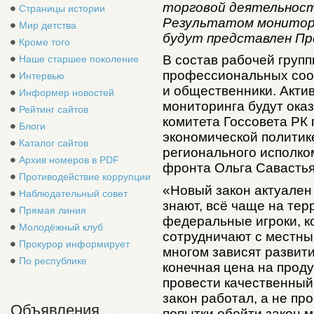
торговой деятельност
Страницы истории
Результатом монитор
Мир детства
будут представлен Пр
Кроме того
В состав рабочей груп
Наше старшее поколение
профессиональных сооб
Интервью
и общественники. Акти
Информер новостей
мониторинга будут ока
Рейтинг сайтов
комитета Госсовета РК 
Блоги
экономической политик
Каталог сайтов
регионального исполко
Архив номеров в PDF
фронта Ольга Савастья
Противодействие коррупции
«Новый закон актуален 
Наблюдательный совет
знают, всё чаще на тер
Прямая линия
федеральные игроки, ко
Молодёжный клуб
сотрудничают с местны
Прокурор информирует
многом зависят развити
По республике
конечная цена на прод
провести качественный
закон работал, а не пр
Объявления
попытки обойти закон 