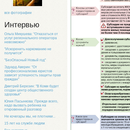
все фотографии
Интервью
Ольга Микушева: "Отказаться от
услуг регионального оператора
невозможно"
"Искоренить наркоманию не
получится"
"БезОпасный Новый год"
Эдуард Аверин: "От
профессионализма юристов
зависит успешность защиты прав
граждан"
Дмитрий Березин: "В Коми будет
создан центр общественного
здоровья"
Юлия Пасынкова: Прежде всего,
надо вызвать ребенка на
откровенный разговор
Не кочегары мы, не плотники...
15 лет на службе людям