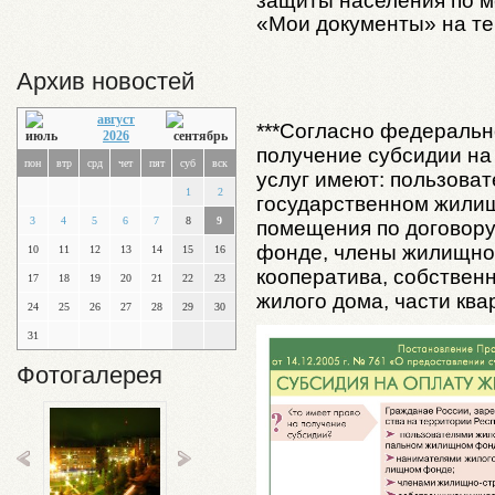
защиты населения по м
«Мои документы» на те
Архив новостей
август
***Согласно федеральн
2026
получение субсидии н
пон
втр
срд
чет
пят
суб
вск
услуг имеют: пользова
1
2
государственном жили
3
4
5
6
7
8
9
помещения по договор
фонде, члены жилищно
10
11
12
13
14
15
16
кооператива, собствен
17
18
19
20
21
22
23
жилого дома, части ква
24
25
26
27
28
29
30
31
Фотогалерея