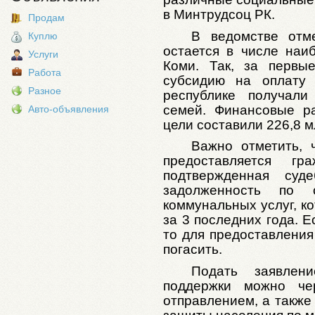
в Минтрудсоц РК.
Продам
В ведомстве отм
Куплю
остается в числе наи
Услуги
Коми. Так, за первы
Работа
субсидию на оплату 
Разное
республике получал
семей. Финансовые р
Авто-объявления
цели составили 226,8 м
Важно отметить, 
предоставляется г
подтвержденная суд
задолженность по
коммунальных услуг, к
за 3 последних года. Е
то для предоставлени
погасить.
Подать заявлен
поддержки можно чер
отправлением, а также