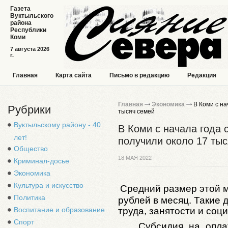
Газета
Вуктыльского
района
Республики
Коми
7 августа 2026
г.
Главная
Карта сайта
Письмо в редакцию
Редакция
Главная
Экономика
В Коми с на
Рубрики
тысяч семей
Вуктыльскому району - 40
В Коми с начала года
лет!
получили около 17 ты
Общество
18 МАЯ 2022
Криминал-досье
Экономика
Культура и искусство
Средний размер этой 
Политика
рублей в месяц. Такие
труда, занятости и со
Воспитание и образование
Спорт
Субсидия на опла