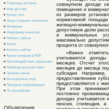
Страницы истории
совокупном доходе с
Мир детства
помещения и коммунал
из размеров установ
Кроме того
нормативной площади
Наше старшее поколение
жилищно-коммунальны
Интервью
допустимую долю расх
Информер новостей
и коммунальных ус
Рейтинг сайтов
максимально допустим
Блоги
процента от совокупног
Каталог сайтов
«Важно отметит
Архив номеров в PDF
учитываются доходы
Противодействие коррупции
месяцев. Отсчет это
Наблюдательный совет
месяцев до месяца по
субсидии. Например,
Прямая линия
предоставлением субс
Молодёжный клуб
предоставляются с мая
Прокурор информирует
При этом принимаю
По республике
постоянно проживающ
доходах учитывается н
пенсия, стипендия, а
Объявления
различные социальные 