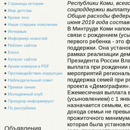
Республики Коми, всег
Страницы истории
соцподдержки выплату
Мир детства
Общие расходы федера
Кроме того
июня 2019 года состав
Наше старшее поколение
В Минтруде Коми напом
Интервью
связи с рождением (усы
Информер новостей
первого ребенка - это
Рейтинг сайтов
поддержки. Она установ
Блоги
рамках реализации де
Каталог сайтов
Президента России Вла
выплата при рождении 
Архив номеров в PDF
мероприятий региональ
Противодействие коррупции
поддержка семей при р
Наблюдательный совет
проекта «Демография»
Прямая линия
Ежемесячная выплата в
Молодёжный клуб
(усыновлением) с 1 янв
Прокурор информирует
назначается семьям, е
По республике
дохода семьи не прев
прожиточного минимума
которая была установле
Объявления