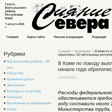
Газета
Вуктыльского
района
Республики
Коми
7 августа 2026
г.
Главная
Карта сайта
Письмо в редакцию
Редакция
Главная
Экономика
В Коми по п
Рубрики
обратились 762 жительницы республ
Вуктыльскому району - 40
В Коми по поводу вып
лет!
начала года обратили
Общество
3 ИЮНЯ 2019
Криминал-досье
Экономика
Культура и искусство
Расходы федерального
Политика
обеспечивается предо
году составили около 
Воспитание и образование
Министерства труда,
Спорт