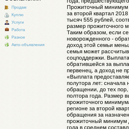
года, предшествующего
Прожиточный минимум 
Продам
за второй квартал 2018
Куплю
тысяч 555 рублей, соо
Услуги
размер прожиточного м
Работа
Таким образом, если се
Разное
новорожденного - обрат
доход этой семьи меньш
Авто-объявления
семья может рассчитыв
соцподдержки. Выплата
обратившейся за выплат
первенец, а доход не 
«Выплата предоставляе
полутора лет: сначала 
обращении, до тех пор
полтора года. Размер 
прожиточного минимума
регионе за второй квар
обращения за назначен
прожиточный минимум д
года в среднем составл