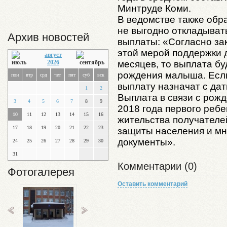
Минтруде Коми.
В ведомстве также обра
не выгодно откладыват
Архив новостей
выплаты: «Согласно зак
этой мерой поддержки 
август
месяцев, то выплата бу
2026
рождения малыша. Если
пон
втр
срд
чет
пят
суб
вск
выплату назначат с да
1
2
Выплата в связи с рож
3
4
5
6
7
8
9
2018 года первого ребе
10
11
12
13
14
15
16
жительства получателе
17
18
19
20
21
22
23
защиты населения и м
документы».
24
25
26
27
28
29
30
31
Комментарии (0)
Фотогалерея
Оставить комментарий