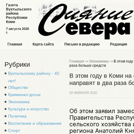
Газета
Вуктыльского
района
Республики
Коми
7 августа 2026
г.
Главная
Карта сайта
Письмо в редакцию
Редакция
Главная
Экономика
В этом году
Рубрики
раза больше средств
Вуктыльскому району - 40
В этом году в Коми на
лет!
направят в два раза б
Общество
20 ФЕВРАЛЯ 2020
Криминал-досье
Экономика
Культура и искусство
Об этом заявил заме
Политика
Правительства Респу
сельского хозяйства
Воспитание и образование
региона Анатолий Кн
Спорт