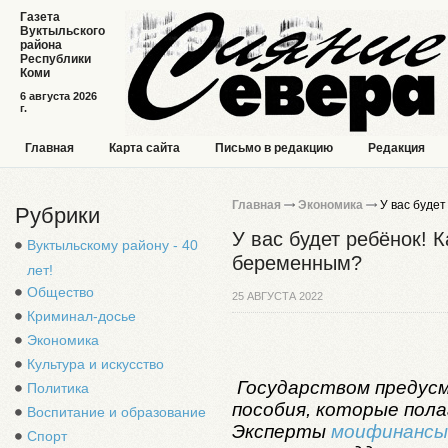
Газета
Вуктыльского
района
Республики
Коми
6 августа 2026
г.
Главная
Карта сайта
Письмо в редакцию
Редакция
Главная
Экономика
У вас буде
Рубрики
У вас будет ребёнок!
Вуктыльскому району - 40
беременным?
лет!
Общество
25 АВГУСТА 2022
Криминал-досье
Экономика
Культура и искусство
Государством предус
Политика
пособия, которые пол
Воспитание и образование
Эксперты
моифинансы
Спорт