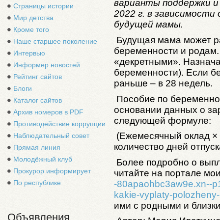
варианты поддержки и 
Страницы истории
2022 г. в зависимост
Мир детства
будущей мамы.
Кроме того
Будущая мама может р
Наше старшее поколение
беременности и родам.
Интервью
«декретными». Назнача
Информер новостей
беременности). Если б
Рейтинг сайтов
раньше – в 28 недель.
Блоги
Пособие по беременно
Каталог сайтов
основании данных о за
Архив номеров в PDF
следующей формуле:
Противодействие коррупции
(Ежемесячный оклад × 
Наблюдательный совет
количество дней отпус
Прямая линия
Молодёжный клуб
Более подробно о вып
Прокурор информирует
читайте на портале м
-80apaohbc3aw9e.xn--p1a
По республике
kakie-vyplaty-polozhen
ими с родными и близк
Объявления